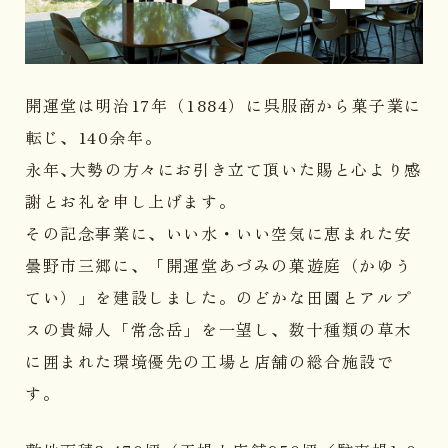
開運堂は明治17年（1884）に呉服商から菓子業に
転じ、140余年。
永年､大勢の方々にお引き立て頂いた賜と心より感
謝とお礼を申し上げます。
その記念事業に、いい水・いい空気に恵まれた安
曇野市三郷に、「開運堂あづみの菓遊庭（かゆう
てい）」を建設しました。のどかな田園とアルプ
スの貴婦人「常念岳」を一望し、数十種類の草木
に囲まれた環境優先の工場と店舗の総合施設で
す。