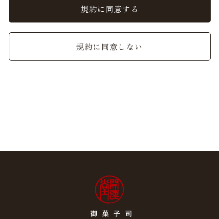
ることができるものとし、会員はこれを承諾します。
規約に同意する
2. 前項の変更については、当サイト上に1ヵ月間表示した
時点で、全ての会員が了承したものとみなします。
規約に同意しない
会員のみなさまへの通知
1. 本規約の変更のケース以外に当社が必要と判断した場
合、当社は、会員に対し随時必要な事項を通知します。
2. 前項の通知は、当サイト上に表示した時点で全ての会員
に通知したものとみなします。
会員登録について
当サイトにおいてのご購入には会員登録が必要になりま
す。
なお会員登録は無料です。
※ログインには、会員登録時に入力したメールアドレスお
よびパスワードが必要になります。
会員のみなさまから提供された個人情報