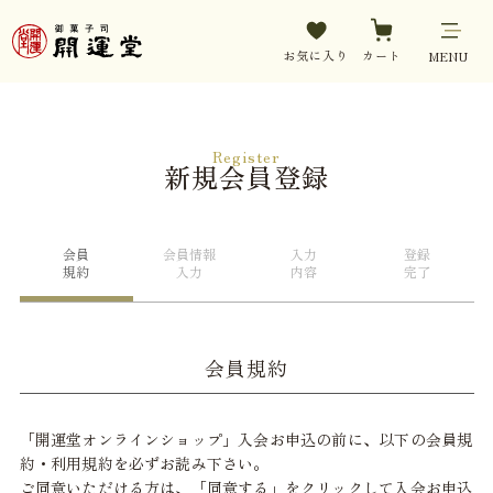
お気に入り
カート
MENU
Register
新規会員登録
会員
会員情報
入力
登録
規約
入力
内容
完了
会員規約
「開運堂オンラインショップ」入会お申込の前に、以下の会員規
約・利用規約を必ずお読み下さい。
ご同意いただける方は、「同意する」をクリックして入会お申込