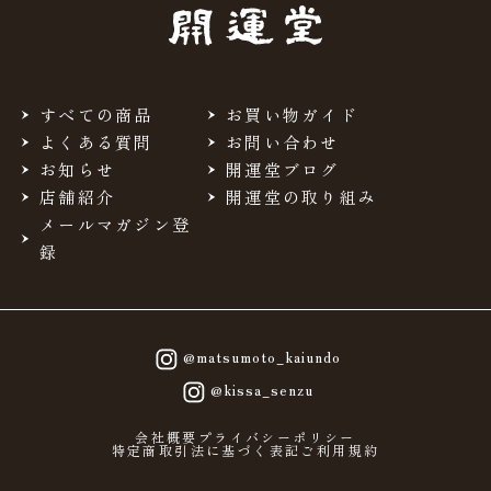
当サイトを利用するにあたって、会員の住所、電話番号、
購入履歴などの大切な個人情報がネットサーバ上に登録さ
れますが、当社はその個人情報を適切かつ確実に管理する
ものとし、法令などにより開示が求められる場合を除き、
開示しないものとします。
すべての商品
お買い物ガイド
※チャートなど一個人が特定できない範囲で集計する場合
よくある質問
お問い合わせ
があります。
お知らせ
開運堂ブログ
店舗紹介
開運堂の取り組み
お客様からの会員登録を承認しない場合
メールマガジン登
会員登録の申し込みを当社が受けた際、架空の人物を登録
録
した場合や、本人以外の第三者の会員登録をした場合、過
去に会員除名処分を受けたことがある場合など、当社が不
適当と判断した時は、その会員登録を承認しない場合があ
ります。
また一度承認した会員であっても前述のいずれかであるこ
@matsumoto_kaiundo
とが判明した場合は、ただちに承認を取り消させていただ
@kissa_senzu
きます。
個人利用以外に転用、商用することを禁止しま
会社概要
プライバシーポリシー
特定商取引法に基づく表記
ご利用規約
す