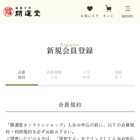
お気に入り
カート
MENU
Register
新規会員登録
会員
会員情報
入力
登録
規約
入力
内容
完了
会員規約
「開運堂オンラインショップ」入会お申込の前に、以下の会員規
約・利用規約を必ずお読み下さい。
ご同意いただける方は、「同意する」をクリックして入会お申込