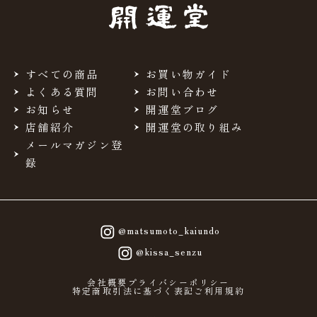
当サイトを利用するにあたって、会員の住所、電話番号、
購入履歴などの大切な個人情報がネットサーバ上に登録さ
れますが、当社はその個人情報を適切かつ確実に管理する
ものとし、法令などにより開示が求められる場合を除き、
開示しないものとします。
すべての商品
お買い物ガイド
※チャートなど一個人が特定できない範囲で集計する場合
よくある質問
お問い合わせ
があります。
お知らせ
開運堂ブログ
店舗紹介
開運堂の取り組み
お客様からの会員登録を承認しない場合
メールマガジン登
会員登録の申し込みを当社が受けた際、架空の人物を登録
録
した場合や、本人以外の第三者の会員登録をした場合、過
去に会員除名処分を受けたことがある場合など、当社が不
適当と判断した時は、その会員登録を承認しない場合があ
ります。
また一度承認した会員であっても前述のいずれかであるこ
@matsumoto_kaiundo
とが判明した場合は、ただちに承認を取り消させていただ
@kissa_senzu
きます。
個人利用以外に転用、商用することを禁止しま
会社概要
プライバシーポリシー
特定商取引法に基づく表記
ご利用規約
す