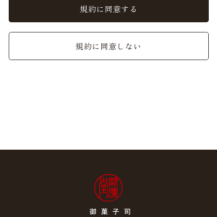
ることができるものとし、会員はこれを承諾します。
規約に同意する
2. 前項の変更については、当サイト上に1ヵ月間表示した
時点で、全ての会員が了承したものとみなします。
規約に同意しない
会員のみなさまへの通知
1. 本規約の変更のケース以外に当社が必要と判断した場
合、当社は、会員に対し随時必要な事項を通知します。
2. 前項の通知は、当サイト上に表示した時点で全ての会員
に通知したものとみなします。
会員登録について
当サイトにおいてのご購入には会員登録が必要になりま
す。
なお会員登録は無料です。
※ログインには、会員登録時に入力したメールアドレスお
よびパスワードが必要になります。
会員のみなさまから提供された個人情報