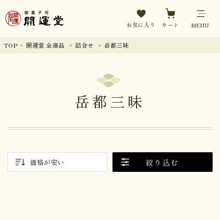
お気に入り
カート
MENU
TOP
開運堂 全商品
詰合せ
岳都三昧
岳都三昧
絞り込む
価格が安い