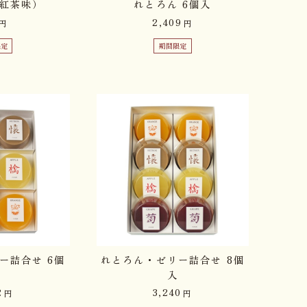
紅茶味）
れとろん 6個入
2,409
円
円
限定
期間限定
ー詰合せ 6個
れとろん・ゼリー詰合せ 8個
入
2
3,240
円
円