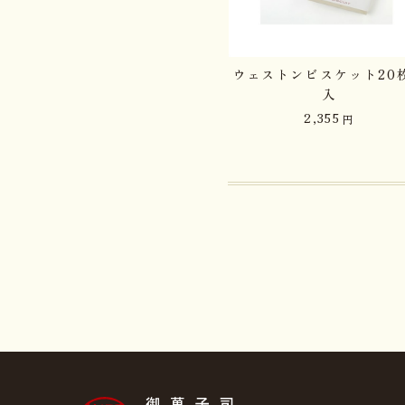
ウェストンビスケット20
入
2,355
円