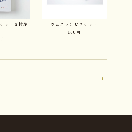
ケット６枚箱
ウェストンビスケット
108
円
円
1