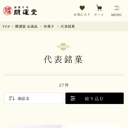
お気に入り
カート
MENU
TOP
開運堂 全商品
和菓子
代表銘菓
代表銘菓
27件
絞り込む
商品名