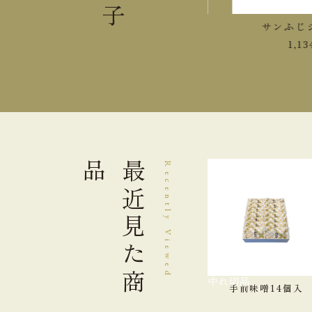
紅玉ジュース
サンふじジュ
1,458
円
1,134
円
品
最近見た
Recently Viewed
商
品切れ中
手前味噌14個入