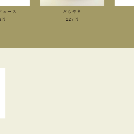
ース
どらやき
冷
227
円
4