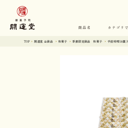
商品名
カテゴリ
TOP
開運堂 全商品
和菓子
季節限定商品 和菓子
手前味噌14個