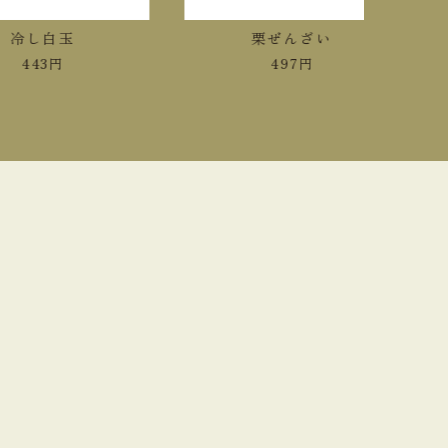
し白玉
栗ぜんざい
43
円
497
円