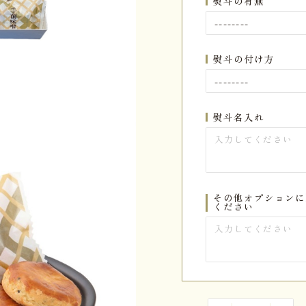
熨斗の有無
熨斗の付け方
熨斗名入れ
その他オプションに
ください