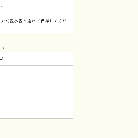
kg
日光高温多湿を避けて保存してくだ
。
当り
al
。