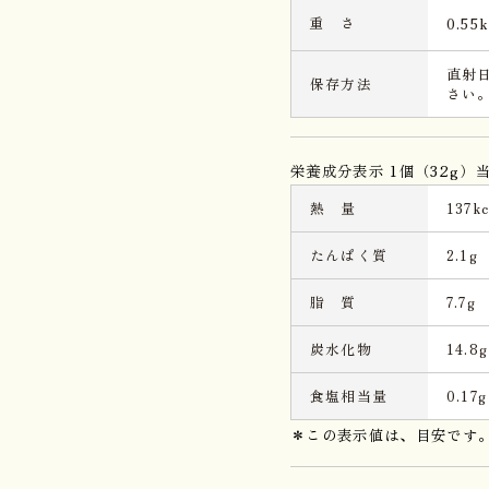
重 さ
0.55
直射
保存方法
さい
栄養成分表示 1個（32g）
熱 量
137kc
たんぱく質
2.1g
脂 質
7.7g
炭水化物
14.8g
食塩相当量
0.17g
＊この表示値は、目安です