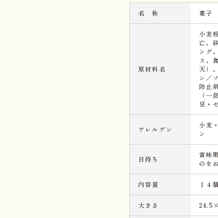
名 称
菓子
小麦
亡、
ング
ス、
原材料名
天）
ン／
防止
（一
豆・
小麦
アレルゲン
ン
賞味
日持ち
のを
内容量
１４
大きさ
24.5