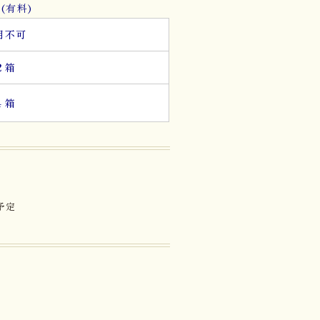
(有料)
用不可
２箱
４箱
予定