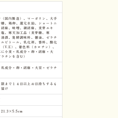
粉（国内製造）、マーガリン、大手
砂糖、鶏卵、還元水飴、ショートニ
、胡麻、味噌、練胡麻、麦芽エキ
食塩、寒天加工品（麦芽糖、寒
、清酒、発酵調味料、醤油、ゼラチ
ソルビトール、乳化剤、香料、酸化
剤（V.E）、着色料（カロチン）、
部に小麦・乳成分・卵・胡麻・大
ゼラチンを含む）
・乳成分・卵・胡麻・大豆・ゼラチ
期限まで１４日以上お日持ちするも
お届け
個
×21.3×5.5cm