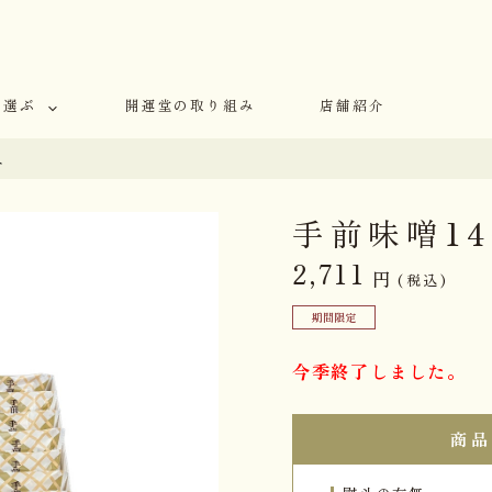
で選ぶ
開運堂の取り組み
店舗紹介
入
手前味噌1
2,711
円
(税込)
期間限定
今季終了しました。
商品