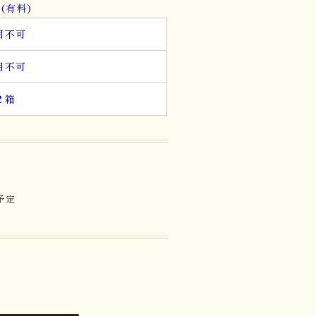
(有料)
用不可
用不可
２箱
予定