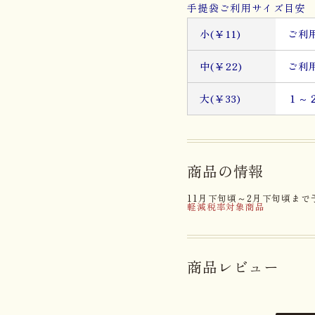
手提袋ご利用サイズ目安 
小(￥11)
ご利
中(￥22)
ご利
大(￥33)
１～
商品の情報
11月下旬頃～2月下旬頃まで
軽減税率対象商品
商品レビュー