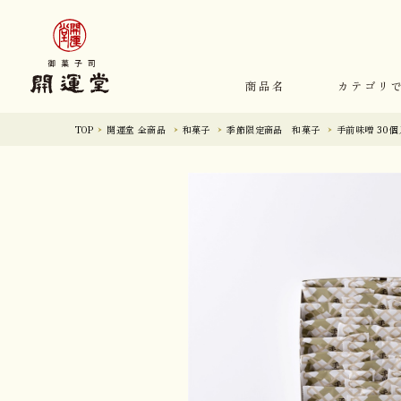
商品名
カテゴリ
TOP
開運堂 全商品
和菓子
季節限定商品 和菓子
手前味噌 30個