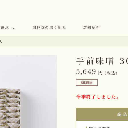
で選ぶ
開運堂の取り組み
店舗紹介
入
手前味噌 3
5,649
円
(税込)
期間限定
今季終了しました。
商品