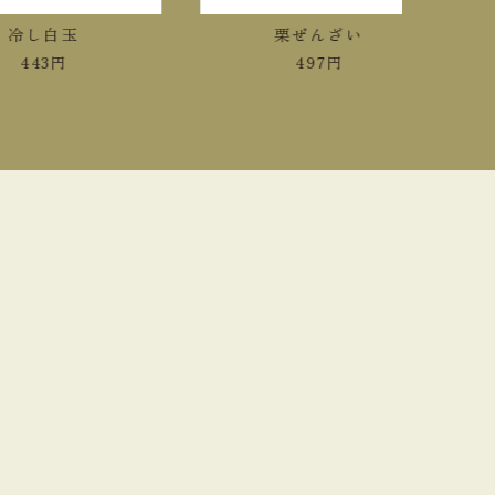
し白玉
栗ぜんざい
43
円
497
円