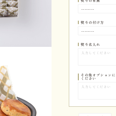
熨斗の有無
熨斗の付け方
熨斗名入れ
その他オプションに
ください