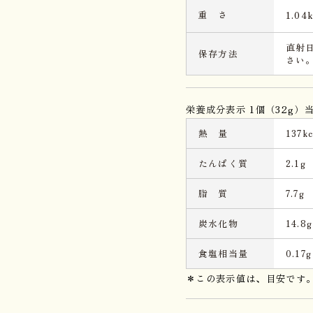
重 さ
1.04
直射
保存方法
さい
栄養成分表示 1個（32g）
熱 量
137kc
たんぱく質
2.1g
脂 質
7.7g
炭水化物
14.8g
食塩相当量
0.17g
＊この表示値は、目安です