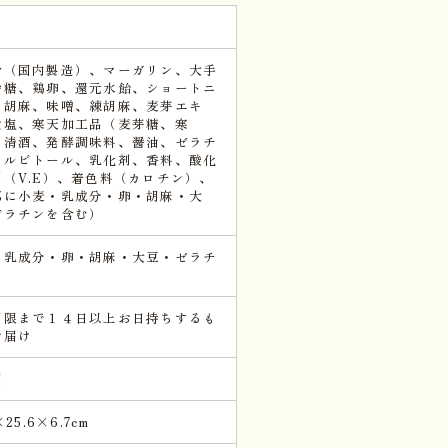
粉（国内製造）、マーガリン、大手
砂糖、鶏卵、還元水飴、ショートニ
、胡麻、味噌、練胡麻、麦芽エキ
食塩、寒天加工品（麦芽糖、寒
、清酒、発酵調味料、醤油、ゼラチ
ソルビトール、乳化剤、香料、酸化
剤（V.E）、着色料（カロチン）、
部に小麦・乳成分・卵・胡麻・大
ゼラチンを含む）
・乳成分・卵・胡麻・大豆・ゼラチ
期限まで１４日以上お日持ちするも
お届け
個
×25.6×6.7cm