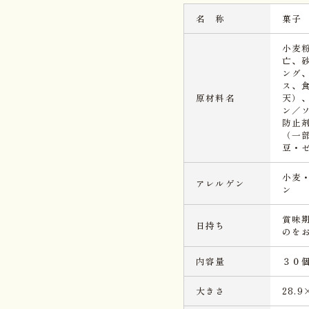
名 称
菓子
小麦
亡、
ング
ス、
原材料名
天）
ン／
防止
（一
豆・
小麦
アレルゲン
ン
賞味
日持ち
のを
内容量
３０
大きさ
28.9