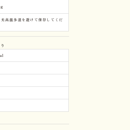
kg
日光高温多湿を避けて保存してくだ
。
当り
al
。