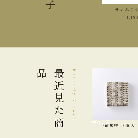
紅玉ジュース
サンふじジュ
1,458
円
1,134
円
品
最近見た
Recently Viewed
商
品切れ中
手前味噌 30個入