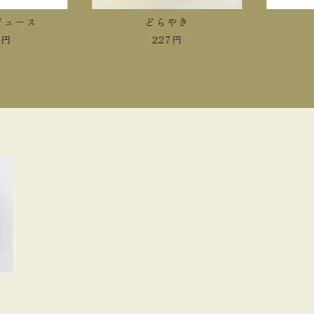
ース
どらやき
冷
227
円
4