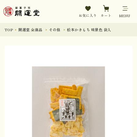
お気に入り
カート
MENU
TOP
開運堂 全商品
その他
松本かきもち 味景色 袋入