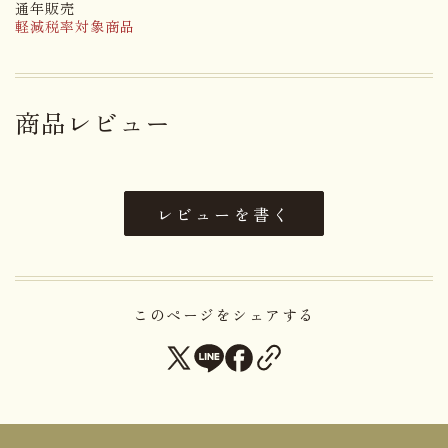
通年販売
軽減税率対象商品
もち米（長野県産）、アーモン
ド、植物油、食塩、大豆油、醤
原材料名
油、砂糖、海苔、本葛、味醂、
（一部に小麦・大豆・アーモンド
商品レビュー
を含む）
アレルゲン
小麦・大豆・アーモンド
レビューを書く
賞味期限まで２０日以上お日持ち
日持ち
するものをお届け
120g (白樺・半月揚・のり巻3
このページをシェアする
内容量
種類合計）
大きさ
19.5×11.5×4.0cm
重さ
約138g