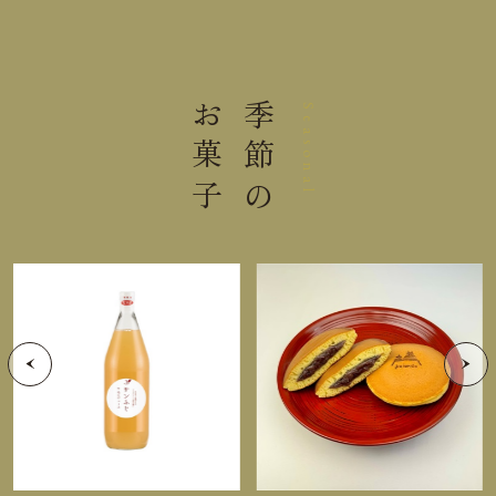
直射日光高温多湿を避けて保存し
保存方法
てください。
お菓子
季節の
Seasonal
＊防湿容器での保存をお勧めいたします。開封後は
お早めにお召し上がりください。
栄養成分表示 100g 当り
熱量
477kcal
たんぱく質
7.5g
脂質
18.5g
炭水化物
70.0g