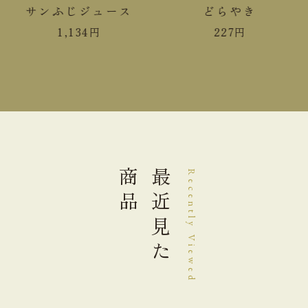
サンふじジュース
どらやき
食塩相当量
0.9g
1,134
円
227
円
＊この表示値は、目安です。
手提袋ご利用サイズ目安 (有料)
小(￥11)
１～３袋
中(￥22)
４～６袋
商品
最近見た
Recently Viewed
大(￥33)
７～１０袋