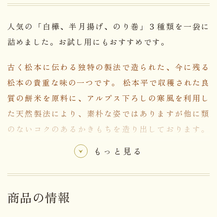
人気の「白樺、半月揚げ、のり巻」３種類を一袋に
詰めました。お試し用にもおすすめです。
古く松本に伝わる独特の製法で造られた、今に残る
松本の貴重な味の一つです。 松本平で収穫された良
質の餅米を原料に、アルプス下ろしの寒風を利用し
た天然製法により、素朴な姿ではありますが他に類
のないコクのあるかきもちを造り出しております。
厳しい自然相手の辛い手作業のため、今日この手法
もっと見る
を守る者は一，二人の職人のみとなってしまいまし
た。 生産が限られており、時々品切れをおこします
が、ご理解下さい。
商品の情報
名称
米菓