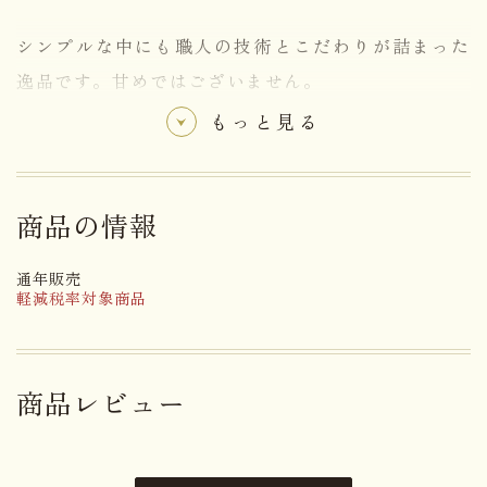
シンプルな中にも職人の技術とこだわりが詰まった
逸品です。甘めではございません。
もっと見る
【ゴマよごし】
黒ゴマをふんだんに使いコークスの強火で仕上げた
商品の情報
香ばしさが際立つ商品です。
通年販売
焼きかきもち醤油味。ごまの風味と相まってやみつ
軽減税率対象商品
きです。
古く松本に伝わる独特の製法で造られた、今に残る
商品レビュー
松本の貴重な味の一つです。 松本平で収穫された良
質の餅米を原料に、アルプス下ろしの寒風を利用し
た天然製法により、素朴な姿ではありますが他に類