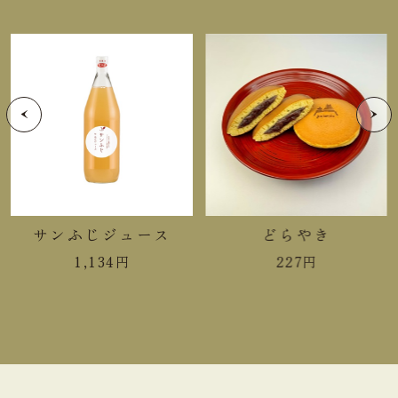
重さ
手提袋ご利用サイズ目安 (有料)
小(￥11)
ご利用不可
中(￥22)
１～２箱
大(￥33)
～３箱
サンふじジュース
どらやき
1,134
円
227
円