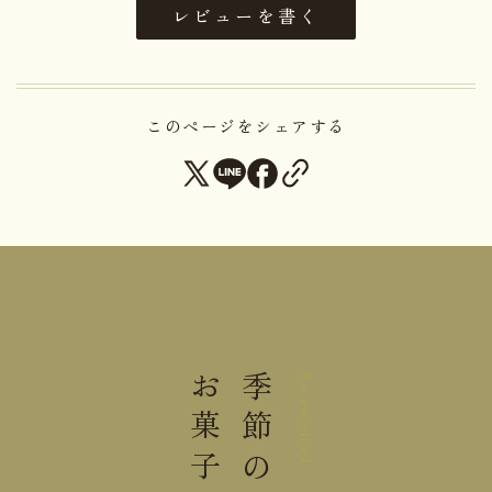
レビューを書く
のないコクのあるかきもちを造り出しております。
厳しい自然相手の辛い手作業のため、今日この手法
を守る者は一，二人の職人のみとなってしまいまし
このページをシェアする
た。 生産が限られており、時々品切れをおこします
が、ご理解下さい。
アレルゲン
小麦・大豆・ごま
賞味期限まで２０日以上お日持ち
日持ち
するものをお届け
2袋（半月揚1袋・ゴマよごし1
入り数
袋）
お菓子
季節の
Seasonal
大きさ
23.0×20.0×5.0cm