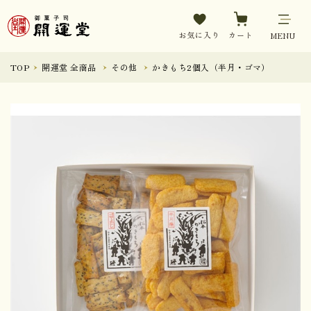
お気に入り
カート
MENU
TOP
開運堂 全商品
その他
かきもち2個入（半月・ゴマ）