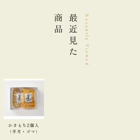
商品
最近見た
Recently Viewed
かきもち2個入
（半月・ゴマ）