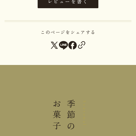
レビューを書く
大きさ
9.6×21.4×2.2cm
重さ
0.14kg
このページをシェアする
直射日光高温多湿を避けて１５℃
保存方法
～２０℃で保存してください。
※本品は「蜂蜜」を含みます。1歳未満の乳児には与
えないでください。
栄養成分表示１箱(８個)当り
お菓子
季節の
401kcal
熱量
Seasonal
たんぱく質
4.0g