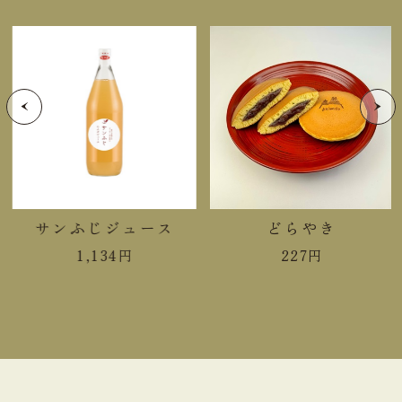
脂質
27.2g
炭水化物
34.7g
食塩相当量
0.1g
＊この表示値は、目安です。
手提袋ご利用サイズ目安 (有料)
サンふじジュース
どらやき
小(￥11)
１～５箱
1,134
円
227
円
中(￥22)
６～１０箱
大(￥33)
１１～１５箱