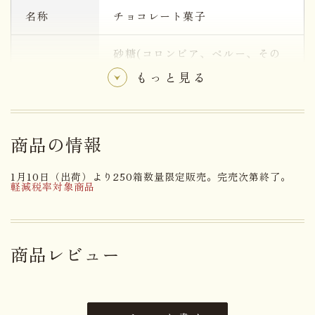
名称
チョコレート菓子
砂糖(コロンビア、ペルー、その
他)、カカオバター、生クリー
もっと見る
ム、カカオマス、蜂蜜、全粉乳、
モルトエキスパウダー、植物油
原材料名
脂、でん粉／乳化剤、香料、着色
料(アントシアニン、ウコン、二
商品の情報
酸化チタン、黄４、黄５、青2)、
(一部に乳成分・大豆を含む)
1月10日（出荷）より250箱数量限定販売。完売次第終了。
軽減税率対象商品
アレルゲン
乳成分・大豆
賞味期限まで１４日以上お日持ち
日持ち
商品レビュー
するものをお届け
内容量
８個