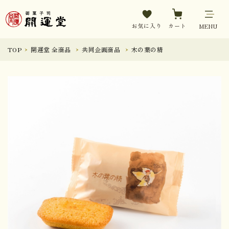
お気に入り
カート
MENU
TOP
開運堂 全商品
共同企画商品
木の葉の精