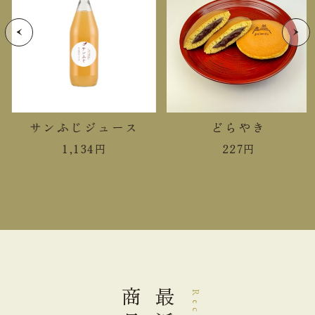
食塩相当量
0.04g
＊この表示値は、目安です。
手提袋ご利用サイズ目安 (有料)
小(￥11)
１～１４個
サンふじジュース
どらやき
1,134
円
227
円
中(￥22)
１５～２８個
大(￥33)
２９～４０個
商品