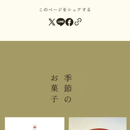
このページをシェアする
重さ
0.027kg
直射日光高温多湿を避けて保存し
保存方法
てください。
栄養成分表示 1個（25g）当り
熱量
116kcal
お菓子
季節の
Seasonal
たんぱく質
1.7g
脂質
6.8g
炭水化物
11.9g