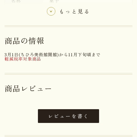
名称
菓子
もっと見る
鶏卵（国産）、バター、小麦粉、
オレンジ砂糖漬、砂糖、アーモン
ドパウダー、メープルシュガー、
原材料名
きび砂糖、くるみ、洋酒／膨張
商品の情報
剤、香料、カラメル色素、（一部
に卵・乳成分・小麦・オレンジ・
3月1日(ちひろ美術館開館)から11月下旬頃まで
アーモンド・くるみを含む）
軽減税率対象商品
卵・乳成分・小麦・くるみ・オレ
アレルゲン
ンジ・アーモンド
商品レビュー
賞味期限まで１４日以上お日持ち
日持ち
するものをお届け
レビューを書く
内容量
１個
大きさ
12.0×7.0×3.0cm