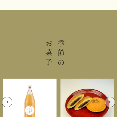
大きさ
21.3×19.6×5.1cm
0.37kg
重さ
直射日光高温多湿を避けて保存し
お菓子
季節の
Seasonal
保存方法
てください。
＊充分注意してりんごを機械裁断しておりますが、
稀に芯等の硬い部分が混入する場合がございます。
栄養成分表示 1個（32g）当り
熱量
145kcal
たんぱく質
1.1g