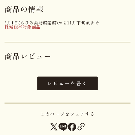
商品の情報
名称
菓子
3月1日(ちひろ美術館開館)から11月下旬頃まで
りんごジャム（国内製造）、小麦
軽減税率対象商品
粉、マーガリン、鶏卵、ショート
ニング、麦芽エキス、食塩、寒天
加工品（麦芽糖、寒天）／乳化
原材料名
剤、ゲル化剤（増粘多糖類）、香
商品レビュー
料、酸味料、酸化防止剤（V.C、
V.E）、乳酸Ca、着色料（カロチ
ン）、（一部に小麦・乳成分・り
んご・卵・大豆を含む）
レビューを書く
アレルゲン
小麦・乳成分・りんご・卵・大豆
賞味期限まで１４日以上お日持ち
日持ち
このページをシェアする
するものをお届け
内容量
１０個