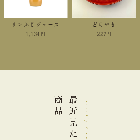
脂質
7.7g
サンふじジュース
どらやき
炭水化物
17.5g
1,134
円
227
円
食塩相当量
0.2g
＊この表示値は、目安です。
手提袋ご利用サイズ目安 (有料)
小(￥11)
１箱
商品
最近見た
Recently Viewed
中(￥22)
２箱
大(￥33)
３～４箱