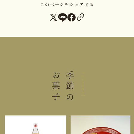
このページをシェアする
直射日光高温多湿を避けて保存し
保存方法
てください。
＊本品は蜂蜜を含みます。1歳未満の乳児には与えな
いでください。 ＊カステラの底部に製造に不可欠な
紙が付着しています。取り除いてからお召し上がり
ください。
お菓子
季節の
Seasonal
栄養成分表示 1個（42g）当り
熱量
129kcal
たんぱく質
3.2g
脂質
2.3g