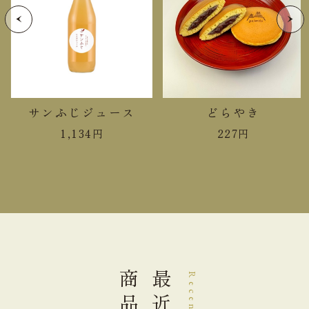
炭水化物
24.2g
食塩相当量
0.07g
＊この表示値は、目安です。
サンふじジュース
どらやき
手提袋ご利用サイズ目安 (有料)
1,134
円
227
円
小(￥11)
１～８個
中(￥22)
９～１２個
大(￥33)
１３～３０個
商品