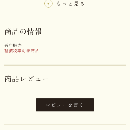
もっと見る
名称
菓子
鶏卵（国産）、砂糖、小麦粉、水
飴、蜂蜜、還元水飴、全粉乳、
商品の情報
原材料名
（一部に卵・小麦・乳成分を含
む）
通年販売
軽減税率対象商品
アレルゲン
卵、小麦、乳成分
賞味期限まで１４日以上お日持ち
日持ち
商品レビュー
するものをお届け
内容量
1個
レビューを書く
大きさ
6.6×7.2×3.0cm
重さ
0.05kg