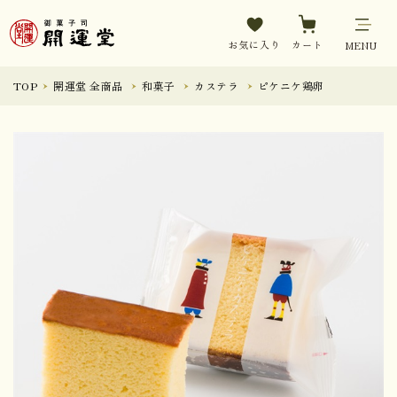
お気に入り
カート
MENU
TOP
開運堂 全商品
和菓子
カステラ
ピケニケ鶏卵