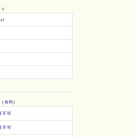
当り
al
。
(有料)
用不可
用不可