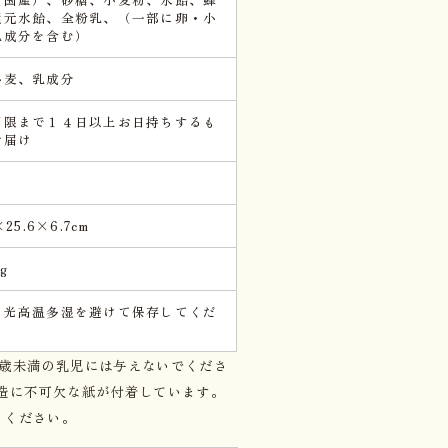
還元水飴、全粉乳、（一部に卵・小
乳成分を含む）
小麦、乳成分
期限まで１４日以上お日持ちするも
お届け
×25.6×6.7cm
kg
日光高温多湿を避けて保存してくだ
。
1歳未満の乳児には与えないでくださ
製造に不可欠な紙が付着しています。
りください。