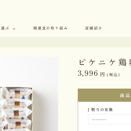
で選ぶ
開運堂の取り組み
店舗紹介
ピケニケ鶏
3,996
円
(税込)
商品
熨斗の有無