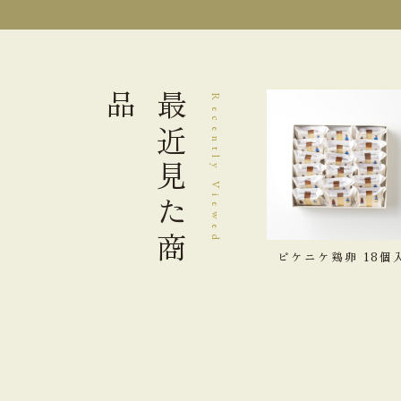
品
最近見た
Recently Viewed
商
ピケニケ鶏卵 18個