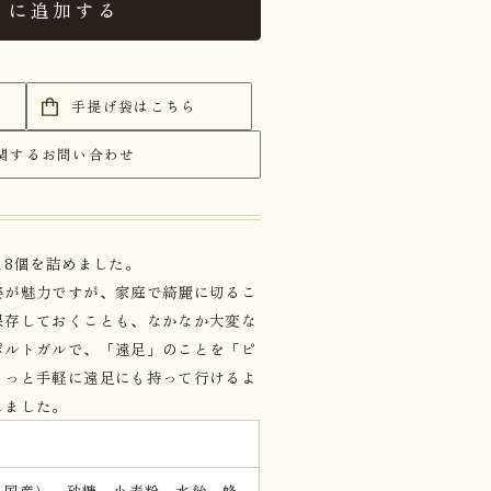
トに追加する
手提げ袋はこちら
関するお問い合わせ
18個を詰めました。
姿が魅力ですが、家庭で綺麗に切るこ
保存しておくことも、なかなか大変な
ポルトガルで、「遠足」のことを「ピ
もっと手軽に遠足にも持って行けるよ
しました。
（国産）、砂糖、小麦粉、水飴、蜂