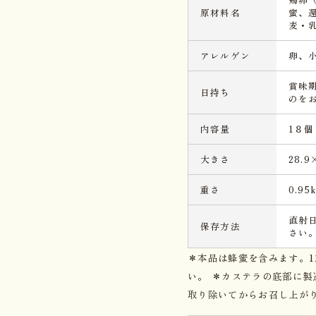
原材料名
蜜、
麦・
アレルゲン
卵、
賞味
日持ち
のを
内容量
1８個
大きさ
28.9
重さ
0.95
直射
保存方法
さい
＊本品は蜂蜜を含みます。
い。 ＊カステラの底部に
取り除いてからお召し上が