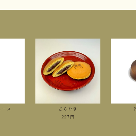
ース
どらやき
冷
227
円
4