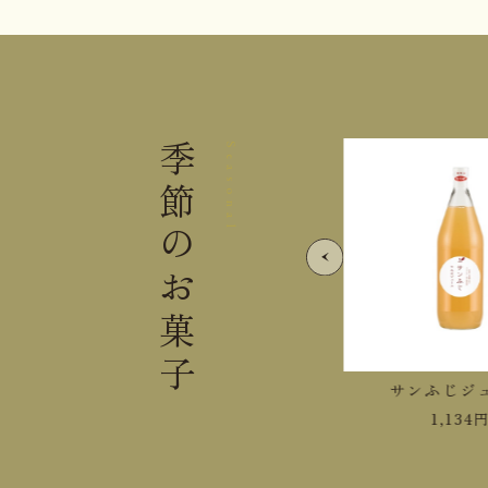
季節の
Seasonal
お菓子
紅玉ジュース
サンふじジュ
1,458
円
1,134
円