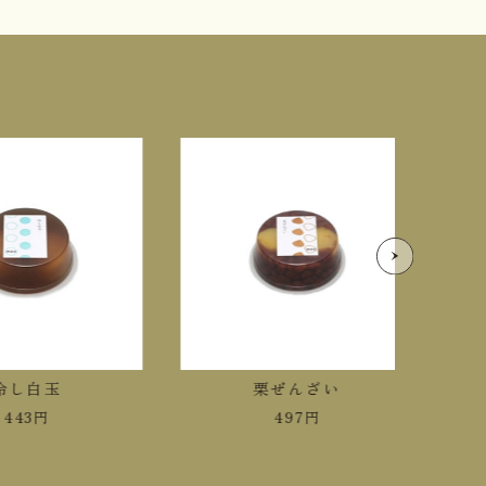
し白玉
栗ぜんざい
43
円
497
円