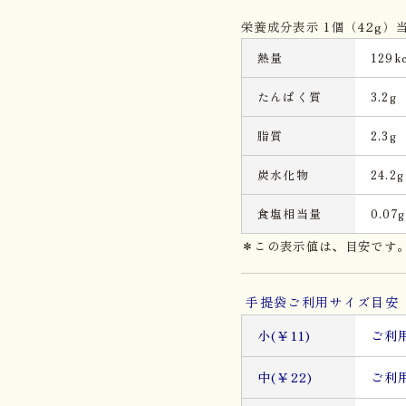
栄養成分表示 1個（42g）
熱量
129kc
たんぱく質
3.2g
脂質
2.3g
炭水化物
24.2g
食塩相当量
0.07g
＊この表示値は、目安です
手提袋ご利用サイズ目安 
小(￥11)
ご利
中(￥22)
ご利