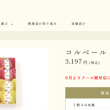
で選ぶ
開運堂の取り組み
店舗紹介
コルベール 
3,197
円
(税込)
6月よりクール便対応
商品
熨斗の有無