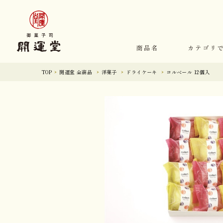
商品名
カテゴリ
TOP
開運堂 全商品
洋菓子
ドライケーキ
コルベール 12個入