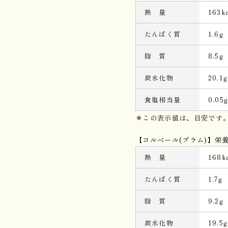
熱 量
163kc
たんぱく質
1.6g
脂 質
8.5g
炭水化物
20.1g
食塩相当量
0.05
＊この表示値は、目安です
【コルベール(プラム)】栄養
熱 量
168kc
たんぱく質
1.7g
脂 質
9.2g
炭水化物
19.5g