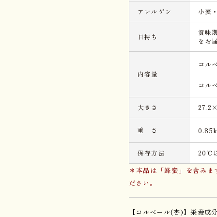
アレルゲン
小麦
賞味
日持ち
をお
コル
内容量
コル
大きさ
27.2
重 さ
0.85
保存方法
20
＊本品は「蜂蜜」を含みま
ださい。
【コルベール(杏)】栄養成分