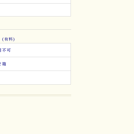
g
。
(有料)
用不可
２箱