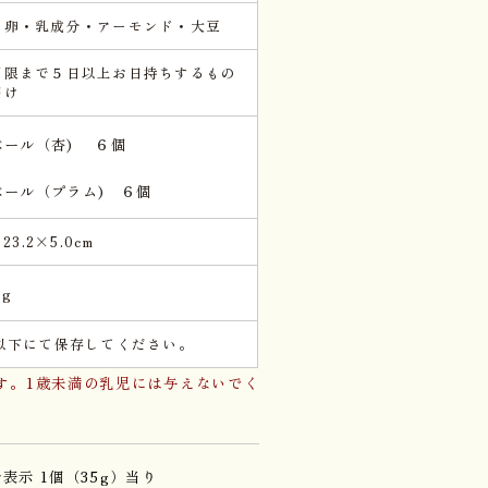
・卵・乳成分・アーモンド・大豆
期限まで５日以上お日持ちするもの
届け
ベール（杏) ６個
ベール（プラム) ６個
×23.2×5.0cm
kg
℃以下にて保存してください。
す。1歳未満の乳児には与えないでく
表示 1個（35g）当り