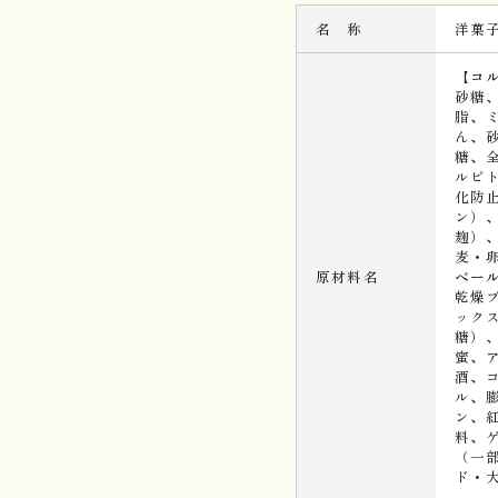
名 称
洋菓
【コル
砂糖
脂、
ん、
糖、
ルビ
化防
ン）
麹）
麦・
原材料名
ベール
乾燥
ック
糖）
蜜、
酒、
ル、
ン、
料、
（一
ド・