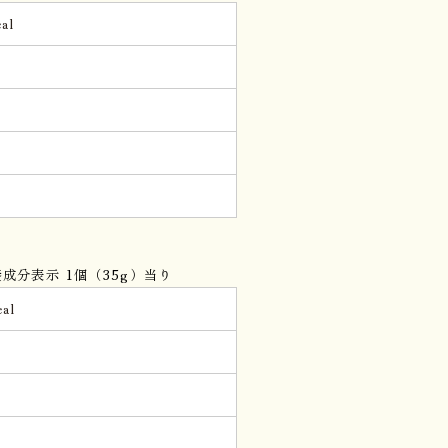
al
g
。
成分表示 1個（35g）当り
al