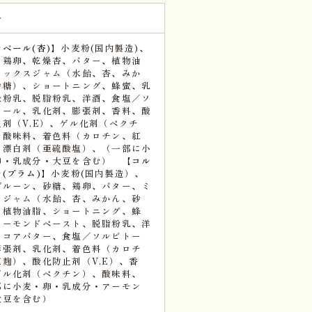
子
ベール(杏)】
小麦粉(国内製造)、
、鶏卵、乾燥杏、バター、植物油
ミックスジャム（水飴、杏、みか
砂糖）、ショートニング、蜂蜜、乳
全粉乳、脱脂粉乳、洋酒、食塩／ソ
トール、乳化剤、膨張剤、香料、酸
止剤（V.E）、ゲル化剤（ペクチ
、酸味料、着色料（カロチン、紅
、漂白剤（亜硫酸塩）、（一部に小
卵・乳成分・大豆を含む）
【コル
(プラム)】
小麦粉(国内製造）、
プルーン、砂糖、鶏卵、バター、ミ
スジャム（水飴、杏、みかん、砂
、植物油脂、ショートニング、蜂
アーモンドペースト、脱脂粉乳、洋
ココアバター、食塩／ソルビトー
膨張剤、乳化剤、着色料（カロチ
紅麹）、酸化防止剤（V.E）、香
ゲル化剤（ペクチン）、酸味料、
部に小麦・卵・乳成分・アーモン
大豆を含む）