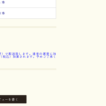
４本
８本
便）で配送致します。通常の運賃に加
円（税込）加算されます。予めご了承く
ビューを書く