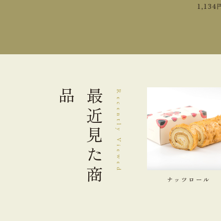
1,458
円
1,134
円
品
最近見た
Recently Viewed
商
ナッツロール