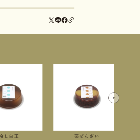
し白玉
栗ぜんざい