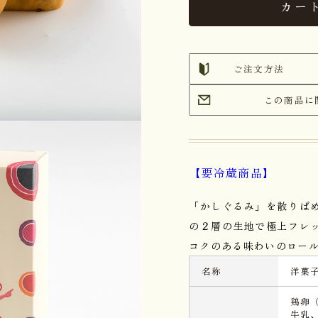
カー
ご注文方法
この商品に
【要冷蔵商品】
「かしぐるみ」を散りば
の２層の生地で極上フレ
コクのある味わいのロー
名称
洋菓
鶏卵
牛乳