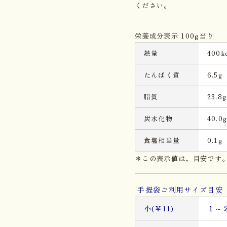
ください。
栄養成分表示 100g当り
熱量
400kc
たんぱく質
6.5g
脂質
23.8g
炭水化物
40.0
食塩相当量
0.1g
＊この表示値は、目安です
手提袋ご利用サイズ目安 
小(￥11)
１～