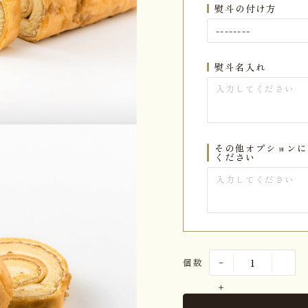
熨斗の付け方
熨斗名入れ
その他オプションに
ください
個数