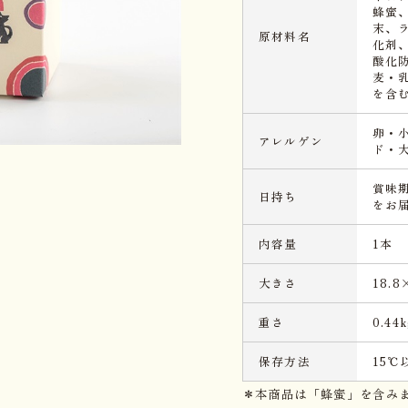
蜂蜜
末、
原材料名
化剤
酸化防
麦・
を含
卵・
アレルゲン
ド・
賞味
日持ち
をお
内容量
1本
大きさ
18.8
重さ
0.44k
保存方法
15
＊本商品は「蜂蜜」を含み