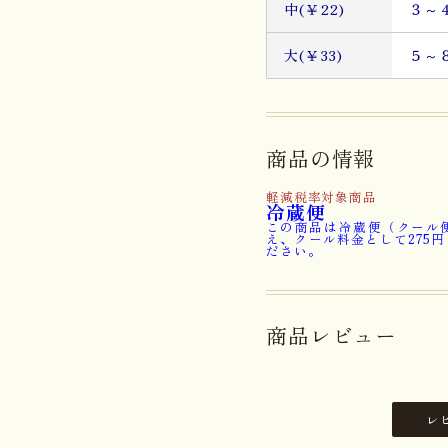
中(￥22)
３～
大(￥33)
５～
商品の情報
軽減税率対象商品
冷蔵便
この商品は冷蔵便（クール
え、クール料金として275
ださい。
商品レビュー
レ