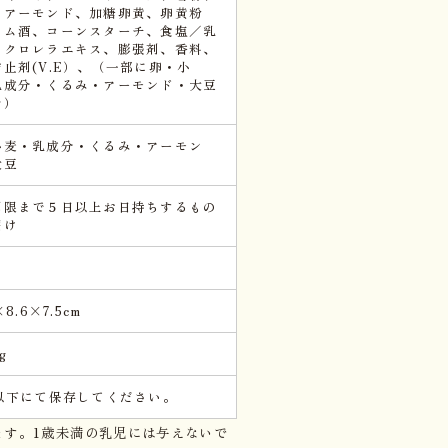
、アーモンド、加糖卵黄、卵黄粉
ラム酒、コーンスターチ、食塩／乳
、クロレラエキス、膨張剤、香料、
止剤(V.E）、（一部に卵・小
乳成分・くるみ・アーモンド・大豆
む）
小麦・乳成分・くるみ・アーモン
大豆
期限まで５日以上お日持ちするもの
届け
×8.6×7.5cm
g
℃以下にて保存してください。
ます。1歳未満の乳児には与えないで