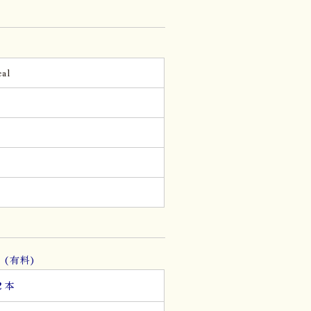
al
g
。
(有料)
２本