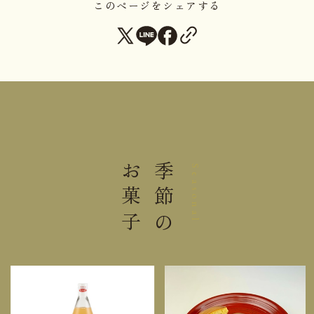
このページをシェアする
大きさ
6.0×7.0×2.5cm
重さ
0.03kg
直射日光高温多湿を避けて保存し
保存方法
てください。
お菓子
季節の
Seasonal
栄養成分表示 1個（30g）当り
熱量
110kcal
たんぱく質
2.3g
脂質
3.1g