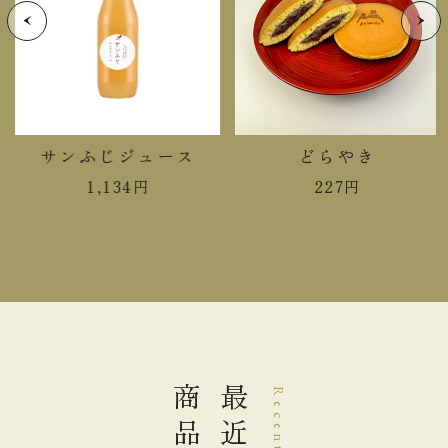
炭水化物
18.2g
食塩相当量
0.11g
＊この表示値は、目安です。
サンふじジュース
どらやき
手提袋ご利用サイズ目安 (有料)
1,134
円
227
円
小(￥11)
１～１８個
中(￥22)
１９～３０個
大(￥33)
３１～５０個
商品