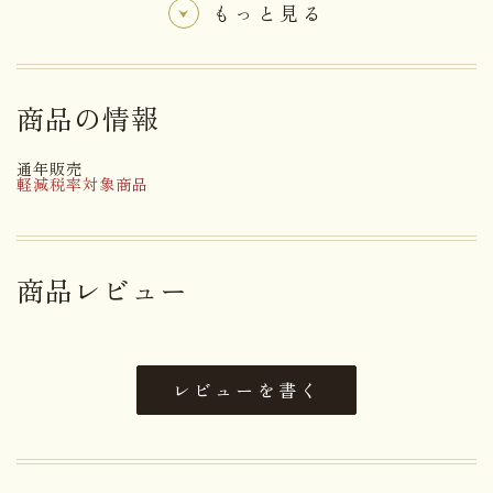
もっと見る
名称
焼菓子
商品の情報
砂糖（国内製造）、鶏卵、大手
亡、小麦粉、乳等を主要原料とす
る食品、水飴、澱粉、食用植物油
通年販売
軽減税率対象商品
脂、脱脂粉乳、ぶどう糖、卵黄粉
原材料名
末、食塩／加工澱粉、トレハロー
ス、膨張剤、増粘多糖類（糊
料）、（一部に卵・小麦・乳成
商品レビュー
分・大豆を含む）
アレルゲン
卵・小麦・乳成分・大豆
レビューを書く
賞味期限まで１４日以上お日持ち
日持ち
するものをお届け
内容量
１個