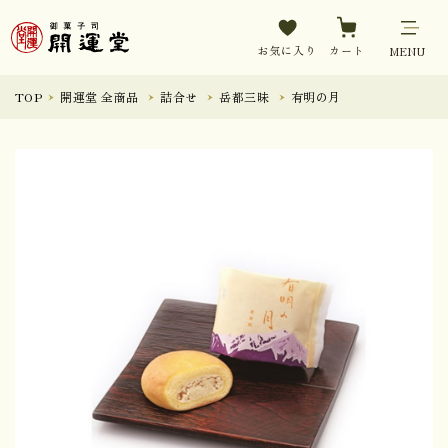
お気に入り
カート
MENU
TOP
開運堂 全商品
詰合せ
岳都三昧
有明の月