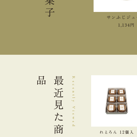
お菓子
紅玉ジュース
サンふじジュ
1,458
円
1,134
円
品
最近見た
Recently Viewed
商
れとろん 12個入