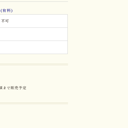
(有料)
用不可
箱
箱
旬頃まで販売予定