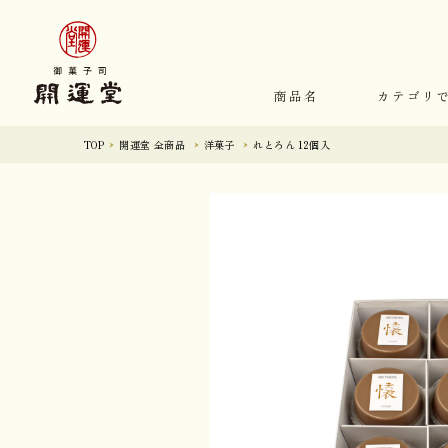
商品名
カテゴリ
TOP
開運堂 全商品
洋菓子
れとろん 12個入