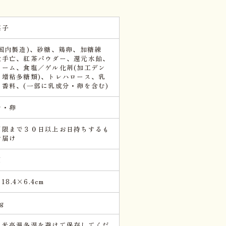
菓子
(国内製造)、砂糖、鶏卵、加糖練
大手亡、紅茶パウダー、還元水飴、
リーム、食塩／ゲル化剤(加工デン
、増粘多糖類)、トレハロース、乳
、香料、(一部に乳成分・卵を含む)
分・卵
期限まで３０日以上お日持ちするも
お届け
個
×18.4×6.4cm
kg
日光高温多湿を避けて保存してくだ