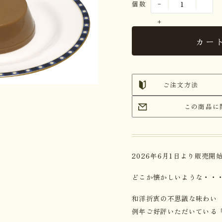
個数
カー
ご注文方法
この商品に
2026年6月1日より販売開
どこか懐かしいような・・
和洋折衷の不思議な味わい
例年ご好評いただいている「