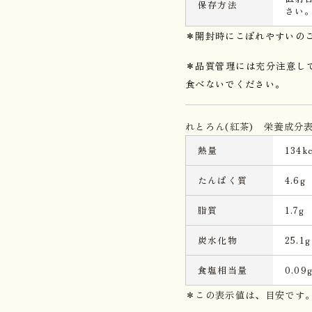
保存方法
さい
＊開封時にこぼれやすいの
＊品質管理には充分注意し
食べないでください。
れとろん(紅茶) 栄養成分表
熱量
134kc
たんぱく質
4.6g
脂質
1.7g
炭水化物
25.1g
食塩相当量
0.09
＊この表示値は、目安です