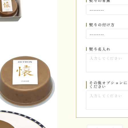
熨斗の有無
熨斗の付け方
熨斗名入れ
その他オプションに
ください