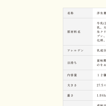
名称
洋生
牛乳
乳、
原材料名
生ク
プン
化剤
アレルゲン
乳成
賞味
日持ち
のを
内容量
１２
大きさ
27.5
重さ
1.86
直射