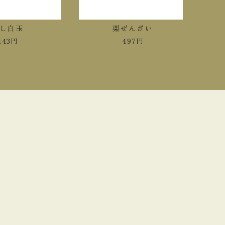
し白玉
栗ぜんざい
43
円
497
円