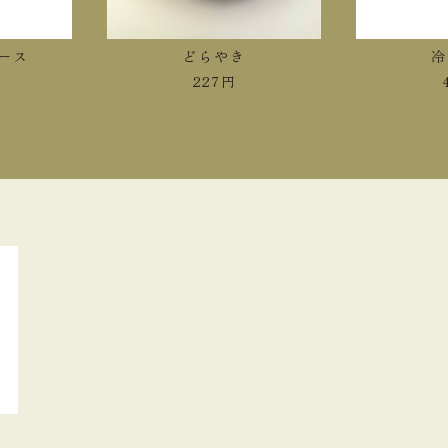
ース
どらやき
冷
227
円
4