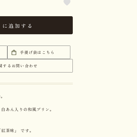
トに追加する
手提げ袋はこちら
関するお問い合わせ
始。
・白あん入りの和風プリン。
紅茶味」 です。