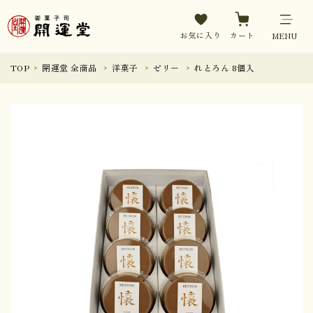
お気に入り
カート
MENU
TOP
開運堂 全商品
洋菓子
ゼリー
れとろん 8個入