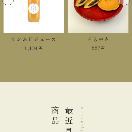
炭水化物
25.1g
食塩相当量
0.09g
＊この表示値は、目安です。
サンふじジュース
どらやき
1,134
円
227
円
手提袋ご利用サイズ目安 (有料)
ご利用不可
小(￥11)
中(￥22)
１箱
大(￥33)
２箱
商品
最近見た
Recently Viewed