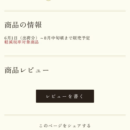
牛乳(国内製造)、砂糖、鶏卵、加
糖練乳、大手亡、紅茶パウダー、
商品の情報
還元水飴、生クリーム、食塩／ゲ
原材料名
ル化剤(加工デンプン、増粘多糖
6月1日（出荷分）～8月中旬頃まで販売予定
類)、トレハロース、乳化剤、香
軽減税率対象商品
料、(一部に乳成分・卵を含む)
アレルゲン
乳成分・卵
商品レビュー
賞味期限まで３０日以上お日持ち
日持ち
するものをお届け
レビューを書く
内容量
８個
大きさ
27.5×18.4×6.4cm
このページをシェアする
重さ
1.29kg