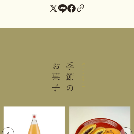
直射日光高温多湿を避けて保存し
保存方法
てください。
＊開封時にこぼれやすいのご注意ください。
＊品質管理には充分注意しておりますが、膨張、液
漏れの商品は食べないでください。
お菓子
季節の
Seasonal
れとろん(紅茶) 栄養成分表示100g当たり
熱量
134kcal
たんぱく質
4.6g
脂質
1.7g