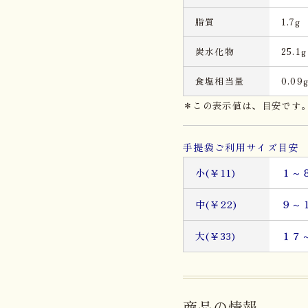
脂質
1.7g
炭水化物
25.1g
食塩相当量
0.09
＊この表示値は、目安です
手提袋ご利用サイズ目安 
小(￥11)
１～
中(￥22)
９～
大(￥33)
１７
商品の情報