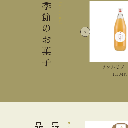
季節の
Seasonal
お菓子
紅玉ジュース
サンふじジュ
1,458
円
1,134
円
品