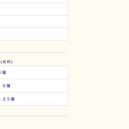
g
。
(有料)
８個
１６個
～２５個