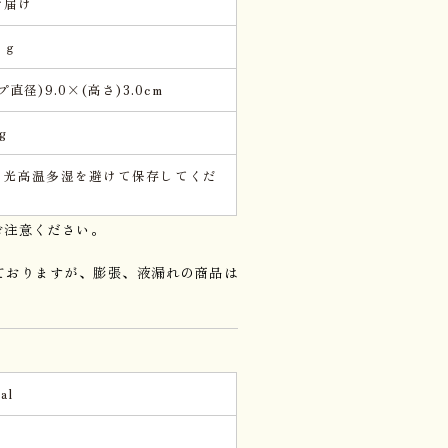
お届け
５ｇ
プ直径)9.0×(高さ)3.0cm
g
日光高温多湿を避けて保存してくだ
。
ご注意ください。
ておりますが、膨張、液漏れの商品は
al