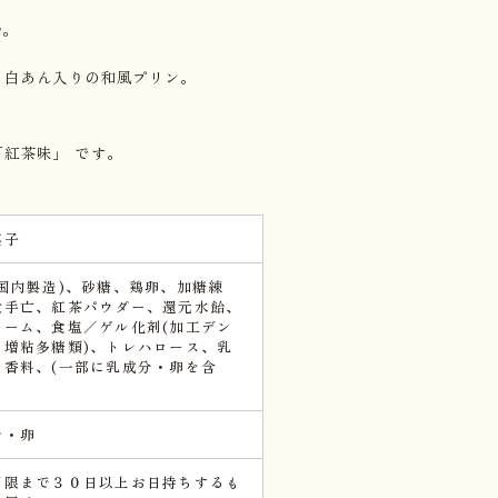
始。
・白あん入りの和風プリン。
。
紅茶味」 です。
菓子
(国内製造)、砂糖、鶏卵、加糖練
大手亡、紅茶パウダー、還元水飴、
リーム、食塩／ゲル化剤(加工デン
、増粘多糖類)、トレハロース、乳
、香料、(一部に乳成分・卵を含
分・卵
期限まで３０日以上お日持ちするも