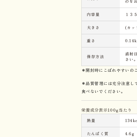
のを
内容量
１３
大きさ
(カッ
重さ
0.14k
直射
保存方法
さい
＊開封時にこぼれやすいの
＊品質管理には充分注意し
食べないでください。
栄養成分表示100g当たり
熱量
134kc
たんぱく質
4.6g