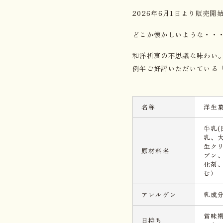
2026年6月1日より販売開
どこか懐かしいような・・
和洋折衷の不思議な味わい
例年ご好評いただいている「
名称
洋生
牛乳
乳、
生ク
原材料名
プン
化剤
む）
アレルゲン
乳成
賞味
日持ち