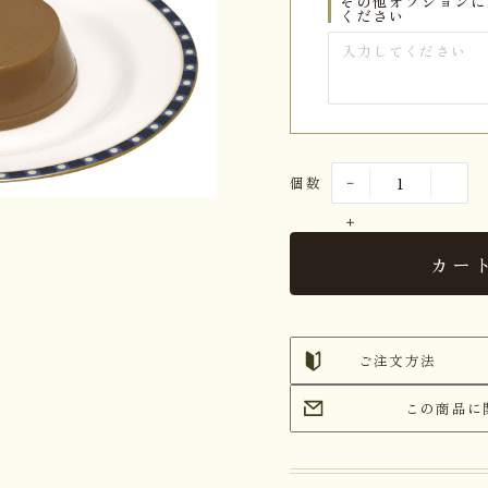
その他オプションに
ください
個数
カー
ご注文方法
この商品に