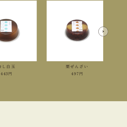
し白玉
栗ぜんざい
43
円
497
円