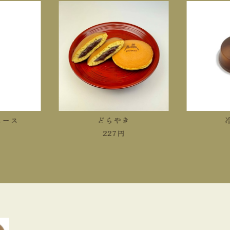
ース
どらやき
冷
227
円
4