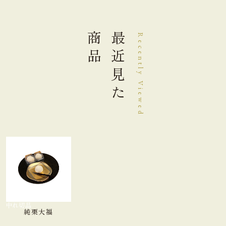
商品
最近見た
Recently Viewed
品切れ中
純栗大福