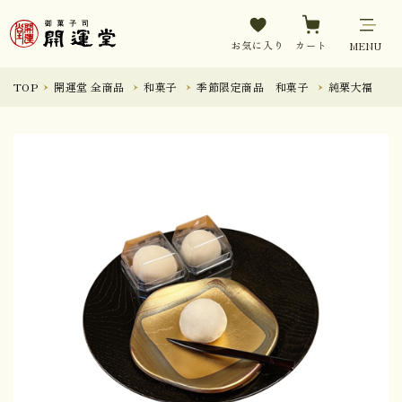
お気に入り
カート
MENU
TOP
開運堂 全商品
和菓子
季節限定商品 和菓子
純栗大福