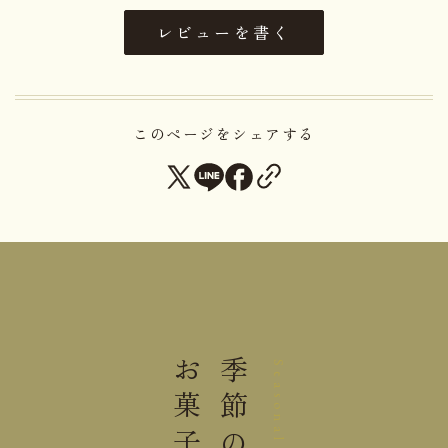
内容量
１個
レビューを書く
大きさ
6.0×6.0×4.0cm
重さ
0.05kg
このページをシェアする
直射日光高温多湿を避けて保存し
保存方法
てください。
＊生菓子につきお早めにお召し上がりください。
栄養成分表示1個(50g)当り
熱量
112.4kcal
お菓子
季節の
Seasonal
たんぱく質
1.0g