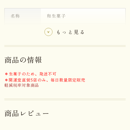
名称
和生菓子
栗ペースト(国内製造)、砂糖、栗
もっと見る
甘露煮、もち米粉、還元水飴、凍
結卵白、大手亡、水飴、寒天、で
ん粉／トレハロース、D-ソルビ
原材料名
ット、メタリン酸Na、環状オリ
商品の情報
ゴ糖、酸化防止剤(V.C)、クチナ
シ色素、漂白剤(亜硫酸塩)、(一
＊生菓子のため、発送不可
部に卵・小麦・やまいも・大豆を
＊開運堂直営5店のみ、毎日数量限定販売
含む)
軽減税率対象商品
アレルゲン
卵・小麦・やまいも・大豆
商品レビュー
２日
消費期限