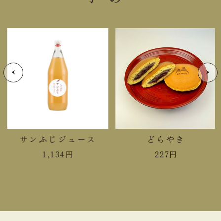
脂質
0.2g
炭水化物
27.7g
食塩相当量
0.01g
＊この表示値は、目安です。
サンふじジュース
どらやき
1,134
円
227
円