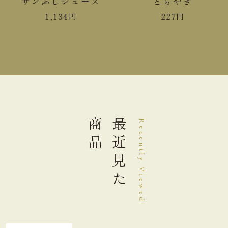
サンふじジュース
どらやき
1,134
円
227
円
商品
最近見た
Recently Viewed