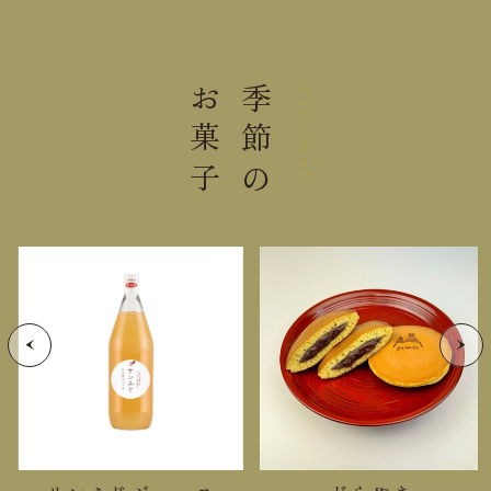
入り数
2本各1,000ml
大きさ
32.0×21.5×12.0cm
お菓子
季節の
Seasonal
重さ
3.40kg
開封後は冷蔵庫にて保存の上、お早めにお召し上が
りください。