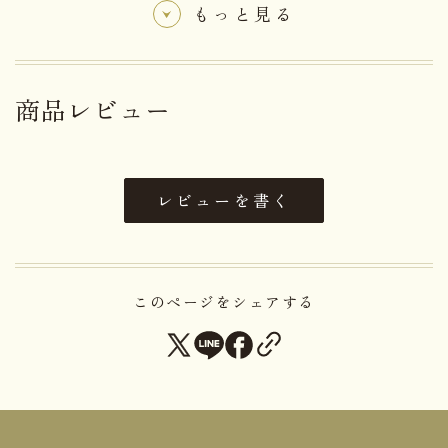
ごジュース。さわやか信州から全国へお届けしま
もっと見る
す。
【手提袋サイズ推奨目安】：
商品レビュー
手提袋（大）に1箱
＊移動などで重さに不安のある場合は重ねる用とし
て、多めにご注文をお願い致します。
レビューを書く
軽減税率対象商品
このページをシェアする
アレルゲン
りんご
日持ち
12ヶ月