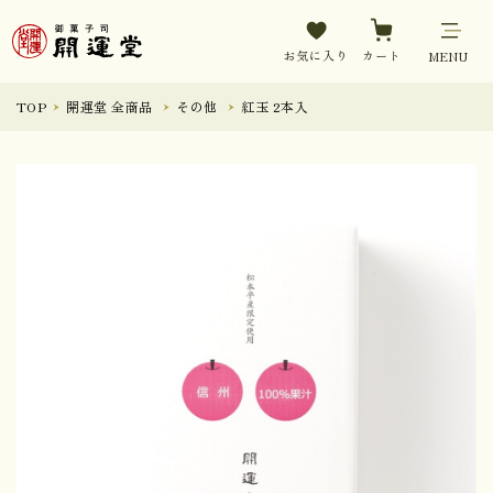
お気に入り
カート
MENU
TOP
開運堂 全商品
その他
紅玉 2本入