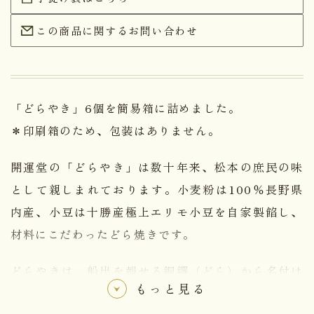
この商品に関するお問い合わせ
「どらやき」6個を簡易箱に詰めました。
＊印刷箱のため、包装はありません。
開運堂の「どらやき」は数十年来、松本の庶民の味
として親しまれております。小麦粉は100％長野県
内産、小豆は十勝産極上エリモ小豆を自家製餡し、
材料にこだわったどら焼きです。
どらやきは、船出を報せる銅鑼（どら）から名付け
もっと見る
られたと云われており、物事のはじまりや、その無