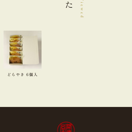
中(￥22)
１～２箱
大(￥33)
３～４箱
どらやき 6個入