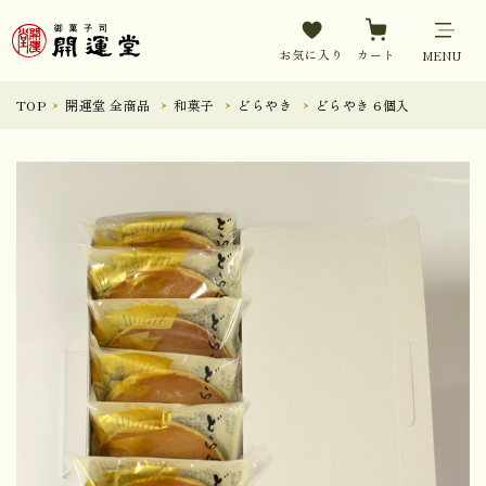
お気に入り
カート
MENU
TOP
開運堂 全商品
和菓子
どらやき
どらやき 6個入