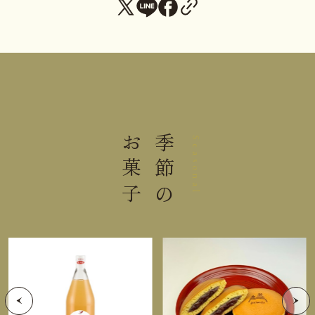
む）
アレルゲン
卵、小麦、乳成分、大豆
賞味期限まで４日以上お日持ちす
日持ち
るものをお届け
入り数
6個
お菓子
季節の
Seasonal
大きさ
24.9×10.5×7.9cm
重さ
0.61kg
直射日光高温多湿を避けて保存し
保存方法
てください。