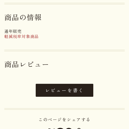
事を祈念する想いから慶弔事ともにご利用いただけ
ます。永年改良を重ねた独特のレシピで焼き、あく
商品の情報
までシンプルな品を目指しています。お取り寄せ可
能な美味しいどらやきは自慢のおすすめ商品です。
通年販売
軽減税率対象商品
弔事用引菓子としてお返しにも最適。
お彼岸やお盆の時期にはお墓参りにお供え物として
も重宝致します。
商品レビュー
名 称
生菓子
レビューを書く
砂糖（国内製造）、鶏卵、小麦
粉、小豆、水飴、還元水飴、有塩
バター、醤油、発酵調味料、寒天
原材料名
加工品（麦芽糖、寒天）食塩／膨
張剤、安定剤（CMC）、（一部
このページをシェアする
に卵・小麦・乳成分・大豆を含