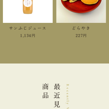
栄養成分表示 1個（90g）当り
熱量
254kcal
たんぱく質
5.5g
サンふじジュース
どらやき
1,134
円
227
円
脂質
3.8g
炭水化物
51.0g
食塩相当量
0.28g
＊この表示値は、目安です。
商品
最近見た
Recently Viewed
手提袋ご利用サイズ目安 (有料)
小(￥11)
ご利用不可