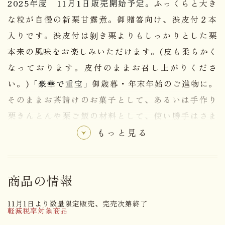
2025年度 11月1日販売開始予定。
ふっくらと大き
な粒が自慢の新栗甘露煮。御贈答向け、渋皮付２本
入りです。渋皮付は剝き栗よりもしっかりとした栗
本来の風味をお楽しみいただけます。(皮も柔らかく
なっております。皮付のままお召し上がりくださ
い。)
「豪華で重宝」
御歳暮・年末年始のご進物に。
そのままお茶請けのお菓子として、あるいは手作り
栗きんとんや栗ご飯の材料として、使い勝手はさま
ざま！この時期は特に喜ばれる逸品です。
数量限定
もっと見る
のため、お早目のご注文をお勧めいたします。
渋皮付き(２Ｌサイズ相当)は固形量650ｇで31～33
商品の情報
粒入りです。（目安）
11月1日より数量限定販売、完売次第終了
軽減税率対象商品
開運堂の栗は、日本の栗と同種の「韓国産」を使用