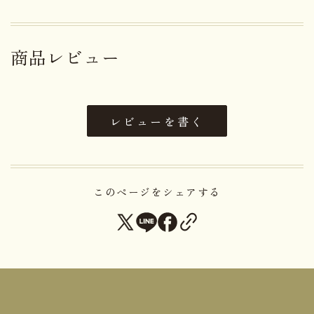
しています。韓国は世界有数の栗生産国であり、日
本から導入された品種も多く栽培しています。
商品レビュー
皮を剥いた栗を日本へ運び、徳島県の特約工場に
て、弊社オリジナルレシピで加工し、製品化してお
ります。
レビューを書く
名称
栗甘露煮
原材料名
栗(韓国産)、砂糖
このページをシェアする
アレルゲン
無し
賞味期限まで１８０日以上お日持
日持ち
ちするものをお届け