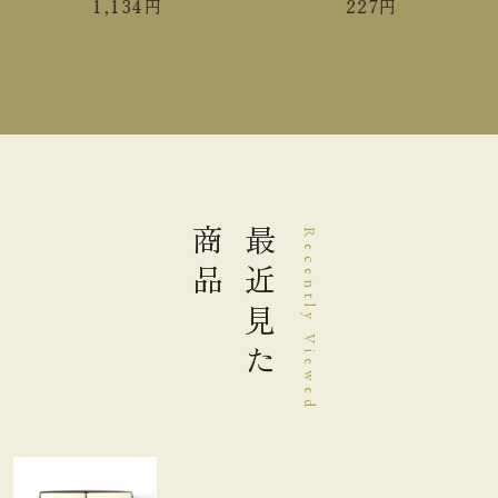
1,134
円
227
円
炭水化物
53.1g
食塩相当量
0.008g
＊この表示値は、目安です。
商品
最近見た
Recently Viewed
手提袋ご利用サイズ目安 (有料)
小(￥11)
ご利用不可
中(￥22)
ご利用不可
大(￥33)
１箱