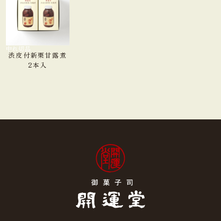
品切れ中
渋皮付新栗甘露煮
2本入