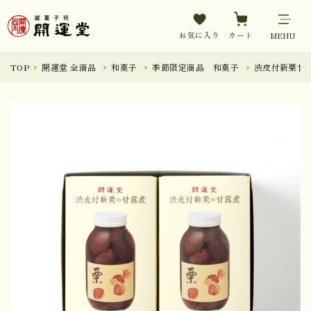
お気に入り
カート
MENU
TOP
開運堂 全商品
和菓子
季節限定商品 和菓子
渋皮付新栗甘露