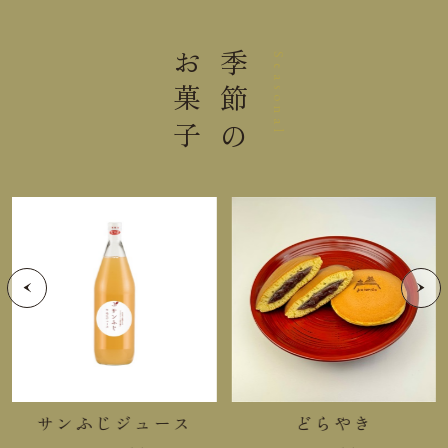
２本 (１本：1,100ｇ (固形
内容量
量：650ｇ))
お菓子
季節の
Seasonal
大きさ
13.5×26.5×22.0cm
重さ
3.30kg
直射日光高温多湿を避けて保存し
保存方法
てください。
栄養成分表示(固形量)100g当り
熱量
218kcal
たんぱく質
0.7g
サンふじジュース
どらやき
脂質
0.2g