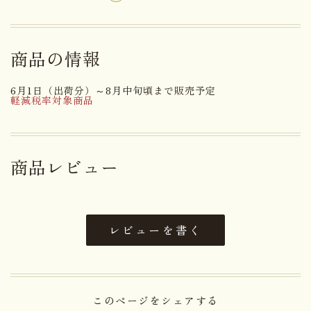
名称
和生菓子
還元水飴(国内製造)、黒糖、水
商品の情報
飴、砂糖、デキストリン、寒天、
粉末卵白、餅粉／トレハロース、
原材料名
加工でんぷん、ゲル化剤(増粘多
6月1日（出荷分）～8月中旬頃まで販売予定
軽減税率対象商品
糖類)、貝Ca、乳化剤、(一部に卵
を含む)
アレルゲン
卵
商品レビュー
賞味期限まで３０日以上お日持ち
日持ち
するものをお届け
レビューを書く
内容量
８個
大きさ
27.5×18.4×6.5cm
このページをシェアする