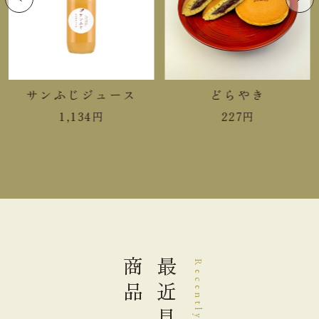
食塩相当量
0.01g
＊この表示値は、目安です。
サンふじジュース
どらやき
手提袋ご利用サイズ目安 (有料)
1,134
円
227
円
ご利用不可
小(￥11)
中(￥22)
１箱
大(￥33)
２箱
商品
最近見た
Recently Viewed