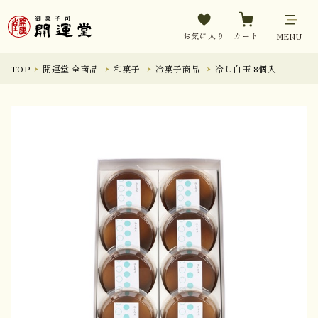
お気に入り
カート
MENU
TOP
開運堂 全商品
和菓子
冷菓子商品
冷し白玉 8個入