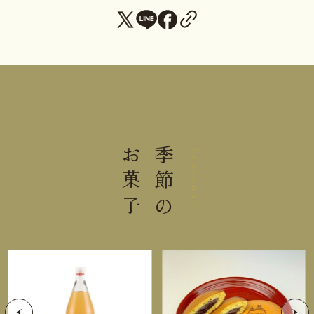
重さ
1.3kg
直射日光高温多湿を避けて保存し
保存方法
てください。
＊品質管理には充分注意しておりますが、膨張、液
漏れの商品は食べないでください。
お菓子
季節の
Seasonal
栄養成分表示100g当り
熱量
127kcal
たんぱく質
1.6g
脂質
0.1g
炭水化物
29.8g