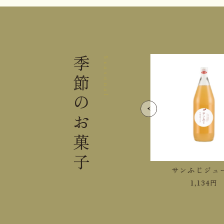
季節の
Seasonal
お菓子
紅玉ジュース
サンふじジュ
1,458
円
1,134
円