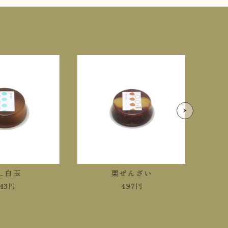
し白玉
栗ぜんざい
43
円
497
円