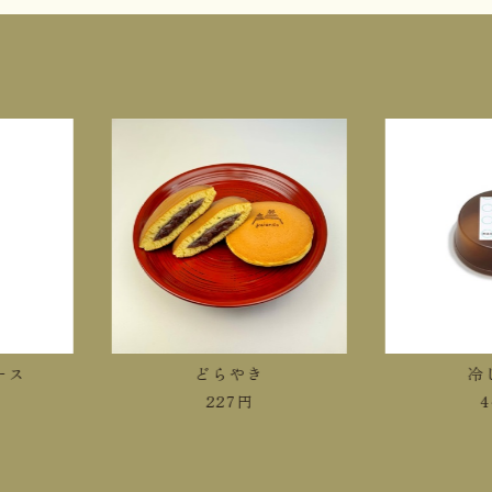
ース
どらやき
冷
227
円
4