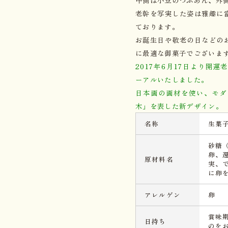
老幹を写実した姿は雅趣に
ております。
お誕生日や敬老の日などの
に最適な御菓子でございま
2017年6月17日より開
ーアルいたしました。
日本画の画材を使い、モダ
木」を表した新デザイン。
名称
生菓
砂糖
卵、
原材料名
実、
に卵
アレルゲン
卵
賞味
日持ち
のを