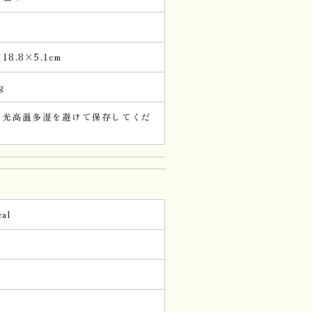
×18.8×5.1cm
g
日光高温多湿を避けて保存してくだ
。
al