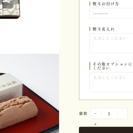
熨斗の付け方
熨斗名入れ
その他オプションに
ください
個数