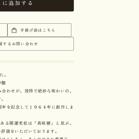
トに追加する
手提げ袋はこちら
関するお問い合わせ
た。
神髄
み合わせが、独特で絶妙な味わいの、
す。
周年を記念して１９６４年に創作しま
史ある開運老松は「真味糖」と並ぶ、
い評価をいただいております。
側はこしあん。あんでできた蒸菓子。