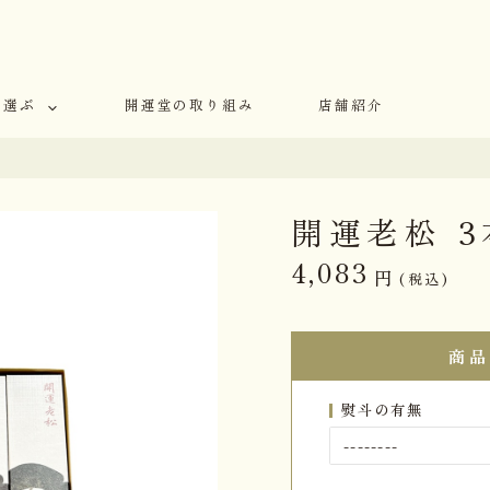
で選ぶ
開運堂の取り組み
店舗紹介
開運老松 
4,083
円
(税込)
商品
熨斗の有無