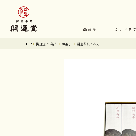
商品名
カテゴリ
TOP
開運堂 全商品
和菓子
開運老松 3本入