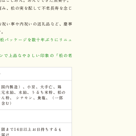
富み、松の実を配して不老長寿を念じ
お祝い事や内祝いの返礼品など、慶事
す。
運老松パッケージを数十年ぶりにリニュ
ンで上品なやさしい印象の「松の老
子
（国内製造）、小豆、大手亡、鶏
還元水飴、水飴、うるち米粉、松の
でん粉、 シナモン、食塩、（一部
を含む）
期限まで14日以上お日持ちするも
お届け