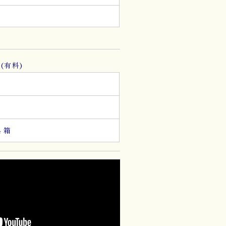
g
。
(有料)
箱
４箱