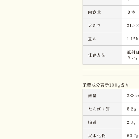
内容量
３本
大きさ
21.3
重さ
1.15k
直射
保存方法
さい
栄養成分表示100g当り
熱量
288kc
たんぱく質
8.2g
脂質
2.3g
炭水化物
60.7g