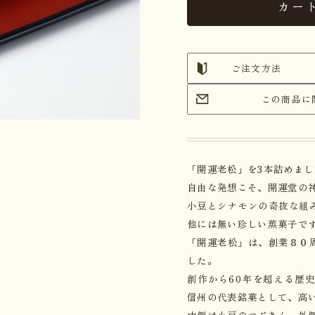
カー
ご注文方法
この商品に
「開運老松」を3本詰めまし
自由な発想こそ、開運堂の
小豆とシナモンの奇抜な組
他には無い珍しい蒸菓子で
「開運老松」は、創業８０
した。
創作から60年を超える歴
信州の代表銘菓として、高
中側は小豆のつぶあん、外