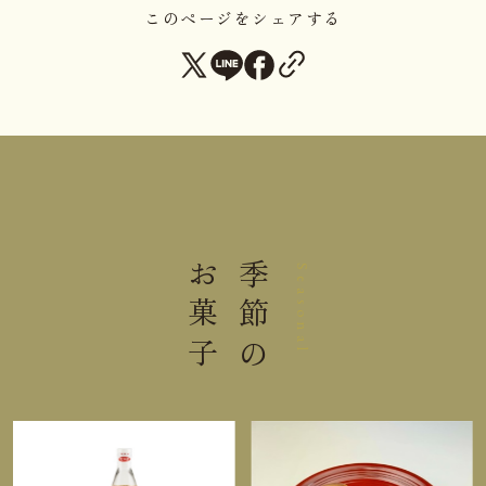
このページをシェアする
直射日光高温多湿を避けて保存し
保存方法
てください。
栄養成分表示1個(44ｇ)当り
熱量
129kcal
お菓子
季節の
たんぱく質
2.3g
Seasonal
脂質
0.2g
炭水化物
30.6g
食塩相当量
0.04g