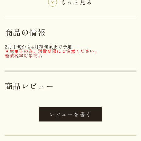
もっと見る
名称
和生菓子
砂糖（国内製造）、小豆、うるち
米粉、つくね芋、還元水飴、桜の
商品の情報
花、もち米粉、寒天加工品(麦芽
原材料名
糖、寒天)、食塩、梅酢、穀物酢
2月中旬から4月初旬頃まで予定
／膨張剤、(一部に小麦・やまい
＊生菓子の為、消費期限にご注意ください。
軽減税率対象商品
もを含む)
アレルゲン
小麦・やまいも
商品レビュー
日持ち
消費期限：出荷日を含め３日間
内容量
１０個
レビューを書く
大きさ
19.0×12.7×3.3cm
重さ
0.52kg