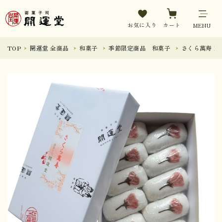
お気に入り
カート
MENU
TOP
開運堂 全商品
和菓子
季節限定商品 和菓子
さくら萬寿 1