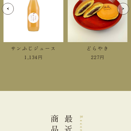
＊この表示値は、目安です。
手提袋ご利用サイズ目安 (有料)
小(￥11)
１～３箱
サンふじジュース
どらやき
中(￥22)
４～８箱
1,134
円
227
円
大(￥33)
９～１２箱
商品