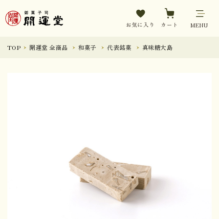
お気に入り
カート
MENU
TOP
開運堂 全商品
和菓子
代表銘菓
真味糖大島