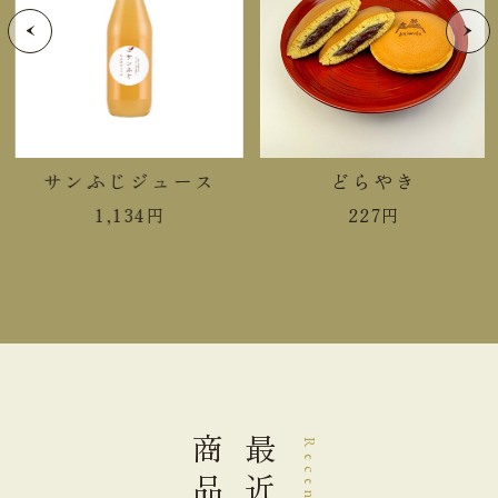
たんぱく質
0.5g
脂質
1.1g
炭水化物
16.6g
サンふじジュース
どらやき
食塩相当量
0.01g
1,134
円
227
円
＊この表示値は、目安です。
手提袋ご利用サイズ目安 (有料)
小(￥11)
１～３０個
中(￥22)
３１～５０個
商品
大(￥33)
５１～８０個