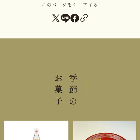
内容量
１個
このページをシェアする
大きさ
15.0×8.3×2.2cm
重さ
0.14kg
直射日光高温多湿を避けて保存し
保存方法
てください。
＊くるみに虫が付き易いので密封容器に入れて保管
お菓子
季節の
Seasonal
ください。 ＊本商品は「蜂蜜」を含みます。1歳未
満の乳児には与えないでください。
栄養成分表示 1個（21g）当り
熱量
78kcal