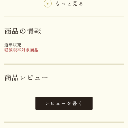
裏千家淡々斎宗匠より「真味糖」と命名していただ
もっと見る
きました。以来、信州を代表する格式ある銘菓とし
て広く知られています。
商品の情報
お茶を嗜む方への贈り物に是非どうぞ。
名称
菓子
通年販売
軽減税率対象商品
砂糖(国内製造)、黒砂糖、鬼くる
み、蜂蜜、凍結卵白、還元水飴、
原材料名
寒天／環状オリゴ糖、(一部に
商品レビュー
卵・くるみを含む)
アレルゲン
卵・くるみ
レビューを書く
賞味期限まで２０日以上お日持ち
日持ち
するものをお届け