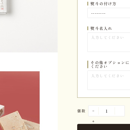
熨斗の付け方
熨斗名入れ
その他オプションに
ください
個数