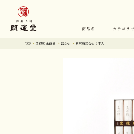
商品名
カテゴリ
TOP
開運堂 全商品
詰合せ
真味糖詰合せ 6本入