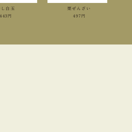
し白玉
栗ぜんざい
43
円
497
円