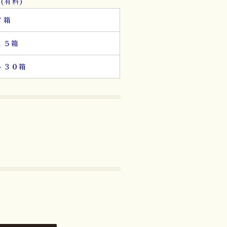
(有料)
７箱
１５箱
～３０箱