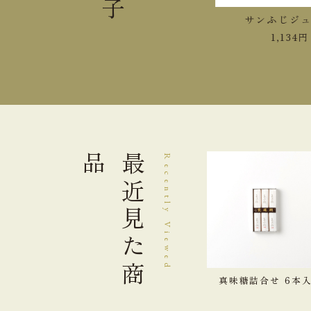
紅玉ジュース
サンふじジュ
1,458
円
1,134
円
品
最近見た
Recently Viewed
商
真味糖詰合せ 6本