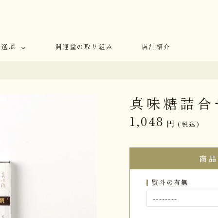
で選ぶ
開運堂の取り組み
店舗紹介
真味糖詰合
1,048
円
(税込)
商品
熨斗の有無