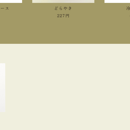
ース
どらやき
冷
227
円
4
入