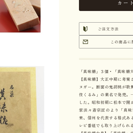
カー
ご注文方法
この商品に
「真味糖」３個・「真味糖
【真味糖】大正中期に考案
ヌガー。断面の鬼胡桃が歌
伎くるみ」の菓名で発売。
した。昭和初期に松本で開
家淡々斎宗匠のより「真味
来、信州を代表する格式あ
レビ番組でも取り上げられ
【真味糖大島】「真味糖」