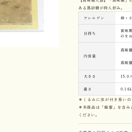
ある黒砂糖が粋人好み。
アレルゲン
卵・
賞味
日持ち
のを
真味
内容量
真味
大きさ
15.0
重さ
0.14k
＊くるみに虫が付き易いの
＊本商品は「蜂蜜」を含み
ください。