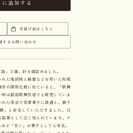
トに追加する
手提げ袋はこちら
関するお問い合わせ
大島」３個、計６個詰めました。
された鬼胡桃と蜂蜜などを用いた和風
舞伎の隈取化粧に似ていると、「歌舞
一時は銀座歌舞伎座でも販売していま
かれた茶会で茶席菓子に最適と、裏千
糖」と命名していただきました。以
る銘菓として広く知られています。テ
るほど「甘い」お菓子としても有名。
の黒砂糖を用いたバージョン。コクの