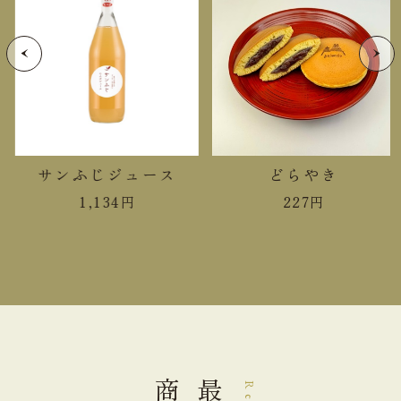
脂質
7.7g
炭水化物
17.5g
食塩相当量
0.2g
サンふじジュース
どらやき
＊この表示値は、目安です。
1,134
円
227
円
手提袋ご利用サイズ目安 (有料)
小(￥11)
１袋
中(￥22)
２袋
大(￥33)
３～６袋