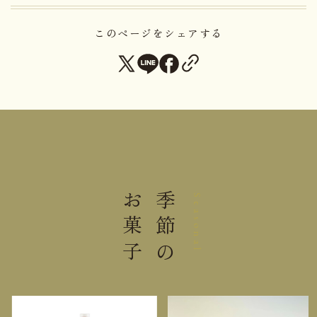
内容量
５個
このページをシェアする
大きさ
24.0×16.0×8.2cm
0.23kg
重さ
直射日光高温多湿を避けて保存し
保存方法
てください。
＊充分注意してりんごを機械裁断しておりますが、
稀に芯等の硬い部分が混入する場合がございます。
お菓子
季節の
Seasonal
栄養成分表示 1個（32g）当り
熱量
145kcal
たんぱく質
1.1g