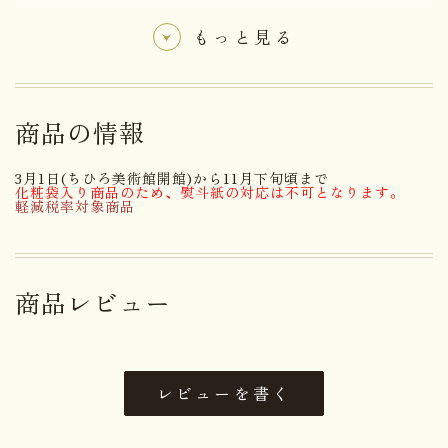
もっと見る
名称
菓子
りんごジャム（国内製造）、小麦
粉、マーガリン、鶏卵、ショート
商品の情報
ニング、麦芽エキス、食塩、寒天
加工品（麦芽糖、寒天）／乳化
3月1日(ちひろ美術館開館)から11月下旬頃まで
原材料名
剤、ゲル化剤（増粘多糖類）、香
化粧袋入り商品のため、熨斗紙の対応は不可となります。
軽減税率対象商品
料、酸味料、酸化防止剤（V.C、
V.E）、乳酸Ca、着色料（カロチ
ン）、（一部に小麦・乳成分・り
んご・卵・大豆を含む）
商品レビュー
アレルゲン
小麦・乳成分・りんご・卵・大豆
賞味期限まで１４日以上お日持ち
日持ち
レビューを書く
するものをお届け