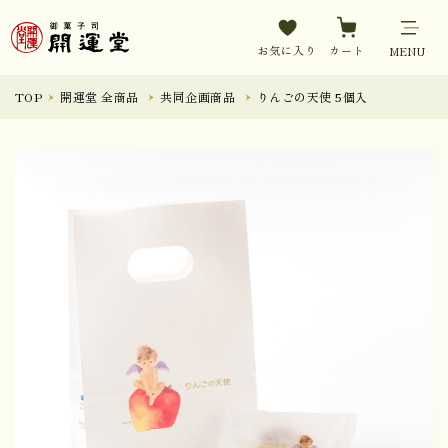
お気に入り
カート
MENU
TOP
開運堂 全商品
共同企画商品
りんごの天使 5個入