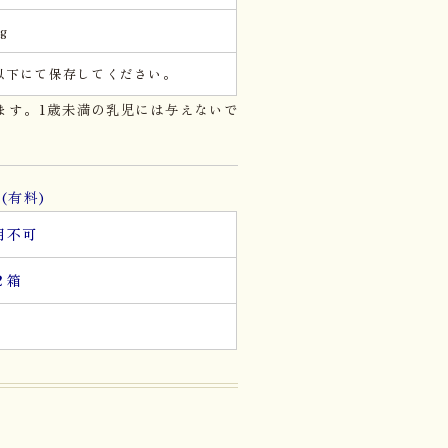
kg
℃以下にて保存してください。
ます。1歳未満の乳児には与えないで
(有料)
用不可
２箱