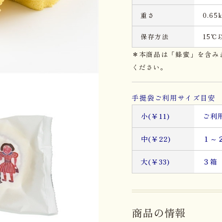
重さ
0.65
保存方法
15
＊本商品は「蜂蜜」を含み
ください。
手提袋ご利用サイズ目安 
小(￥11)
ご利
中(￥22)
１～
大(￥33)
３箱
商品の情報