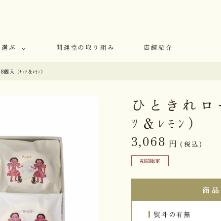
で選ぶ
開運堂の取り組み
店舗紹介
個入（ﾅｯﾂ＆ﾚﾓﾝ）
ひときれロ
ﾂ＆ﾚﾓﾝ）
3,068
円
(税込)
期間限定
商品
熨斗の有無