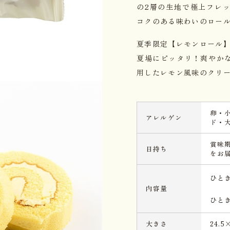
の2層の生地で極上フレ
コクのある味わいのロー
夏季限定【レモンロール
夏場にピッタリ！爽やか
用したレモン風味のクリ
卵・
アレルゲン
ド・
賞味
日持ち
をお
ひと
内容量
ひと
大きさ
24.5