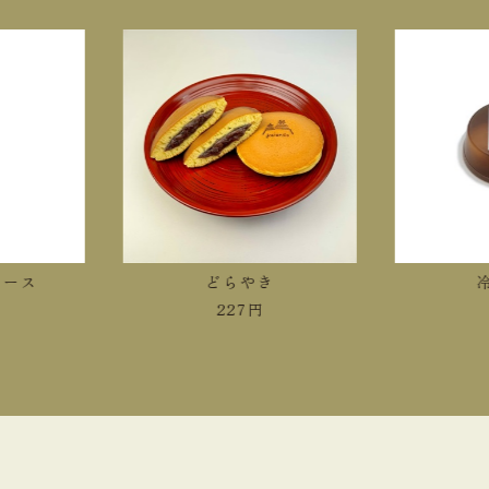
ース
どらやき
冷
227
円
4