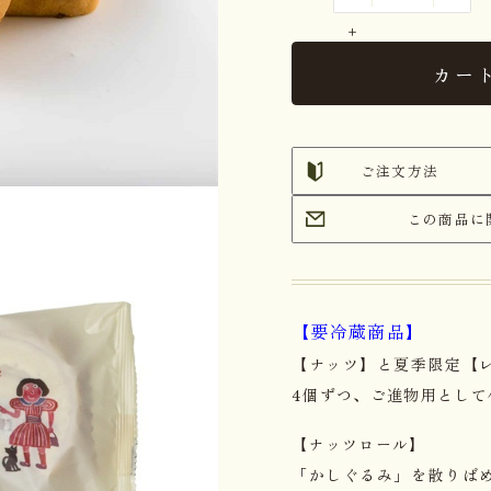
カー
ご注文方法
この商品に
【要冷蔵商品】
【ナッツ】と夏季限定【
4個ずつ、ご進物用として
【ナッツロール】
「かしぐるみ」を散りば