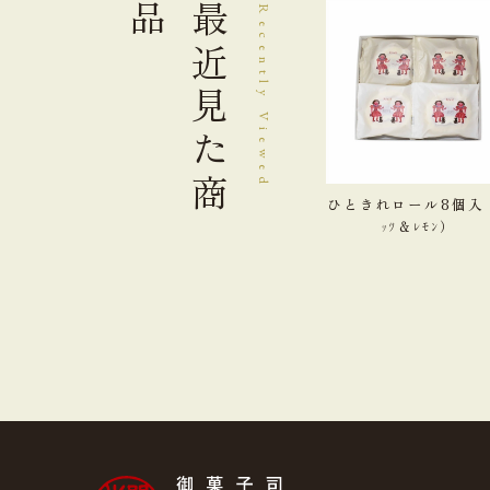
品
最近見た
Recently Viewed
商
ひときれロール8個入
ｯﾂ＆ﾚﾓﾝ）