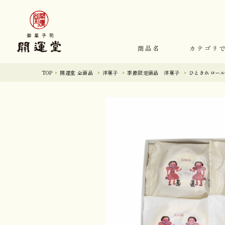
商品名
カテゴリ
TOP
開運堂 全商品
洋菓子
季節限定商品 洋菓子
ひときれロール8