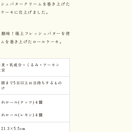
ッシュバタークリームを巻き上げた
ルケーキに仕上げました。
】
な酸味！極上フレッシュバターを使
ームを巻き上げたロールケーキ。
小麦・乳成分・くるみ・アーモン
大豆
期限まで5日以上お日持ちするもの
届け
きれロール(ナッツ)４個
きれロール(レモン)４個
×21.3×5.5cm