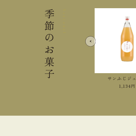
季節の
Seasonal
お菓子
紅玉ジュース
サンふじジュ
1,458
円
1,134
円