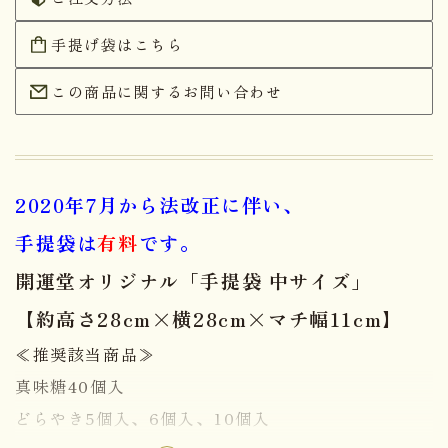
手提げ袋はこちら
この商品に関するお問い合わせ
2020年7月から法改正に伴い、
手提袋は
有料
です。
開運堂オリジナル「手提袋 中サイズ」
【約高さ28cm×横28cm×マチ幅11cm】
≪推奨該当商品≫
真味糖40個入
どらやき5個入、6個入、10個入