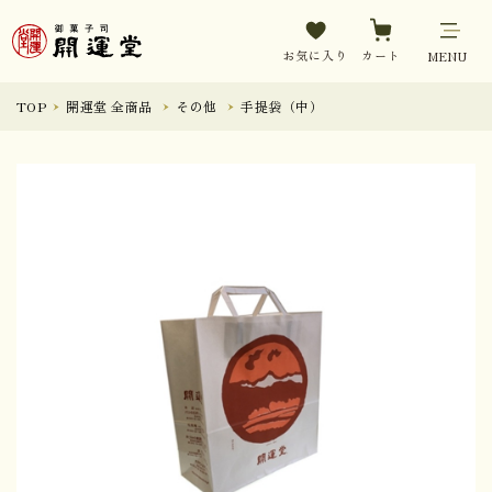
お気に入り
カート
MENU
TOP
開運堂 全商品
その他
手提袋（中）