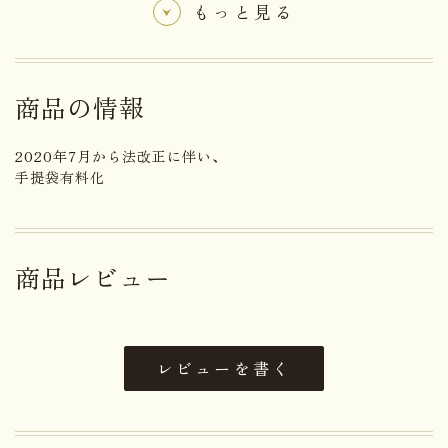
ピケニケカステラ12個入、
もっと見る
りんごの天使14個入、ちひろの世界2号、
開運老松4本入
信州朴菓詰合せ3号
商品の情報
冨久梅もなか8個入、16個入
2020年7月から法改正に伴い、
極大笹巻き笹巻き栗蒸し羊かん1本入、2本入
手提袋有料化
新栗の甘露煮1本入、渋皮付新繰りの甘露煮1本入
冷し白玉6個入
栗ぜんざい6個入
商品レビュー
白玉・栗ぜんざい詰合せ6個入
純栗きんとん6個入
おんりーあん6個入
レビューを書く
おんりーあん・栗きんとん詰合せ6個入
フルーツゼリー6個入