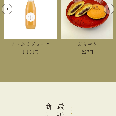
サンふじジュース
どらやき
1,134
円
227
円
商品