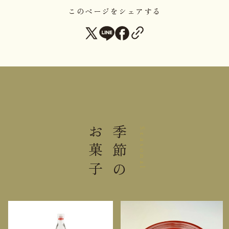
れとろん6個入
このページをシェアする
れとろん・ゼリー詰合せ6個入
コルベール12個入
マロンパイ10個入、15個入
サトランジェ8個入、16個入
一口チーズケーキ松本牧場12個入
ピジュトリー美濃磁器入（S/M/Lサイズ）各１個
この商品は軽減税率対象外です。（税率10％）
お菓子
季節の
Seasonal