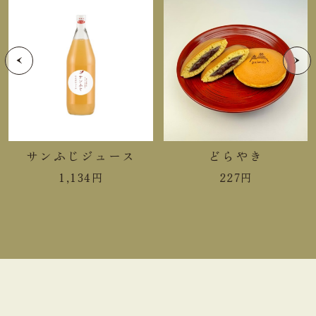
アレルゲン
小麦、卵、やまいも、大豆
賞味期限まで７日以上お日持ちす
日持ち
るものをお届け
入り数
開運老松1本・雪形1本
大きさ
21.3×13.4×5.1cm
サンふじジュース
どらやき
重さ
0.80kg
1,134
円
227
円
手提袋ご利用サイズ目安 (有料)
小(￥11)
１箱
中(￥22)
２～４箱
大(￥33)
５箱