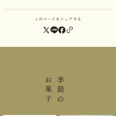
大納言小豆・栗・つくね芋の素材を駆使した竿物菓
子です。大納言小豆を用いた小豆のつぶあんに栗を
配し、つくね芋を混ぜ込んだ上質な生地で巻きまし
このページをシェアする
た。開運堂あづみの菓遊庭開店記念に、春先の雪山
に現れる「雪形」をイメージして創作した季節限定
商品。安曇野は雄大な北アルプスを眺められ、景勝
地・観光地として知られています。
「雪形」とは
雪解けとともに山肌の残雪が人や動物などの形に浮
お菓子
季節の
Seasonal
き出る現象
昔から様々な形に見立て、北アルプスに「雪形」が
現れると信州安曇野地方では“農作業を始める”自然
からの大切なメッセージとされています。