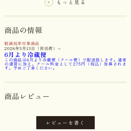
もっと見る
【開運老松】 自由な発想こそ、開運堂の神髄小豆と
シナモンの奇抜な組み合わせが、独特で絶妙な味わ
いの、他には無い珍しい蒸菓子です。「開運老松」
商品の情報
は、創業８０周年を記念して１９６４年に創作しま
した。創作から60年を超える歴史ある開運老松は
軽減税率対象商品
2026年3月13日（初出荷）～
「真味糖」と並ぶ、信州の代表銘菓として、高い評
6月より冷蔵便
この商品は6月より冷蔵便（クール便）で配送致します。通常
価をいただいております。中側は小豆のつぶあん、
の運賃に加え、クール料金として275円（税込）加算されま
す。予めご了承ください。
外側はこしあん。あんでできた蒸菓子。老幹を写実
した姿は雅趣に富み、松の実を配して不老長寿を念
じております。
商品レビュー
お誕生日や敬老の日などのお祝い事や内祝いの返礼
品など、慶事に最適な御菓子でございます。。
レビューを書く
【雪形】