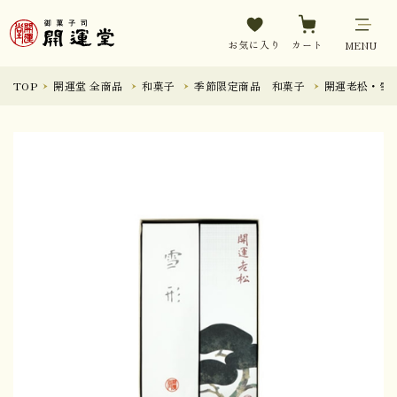
お気に入り
カート
MENU
TOP
開運堂 全商品
和菓子
季節限定商品 和菓子
開運老松・雪