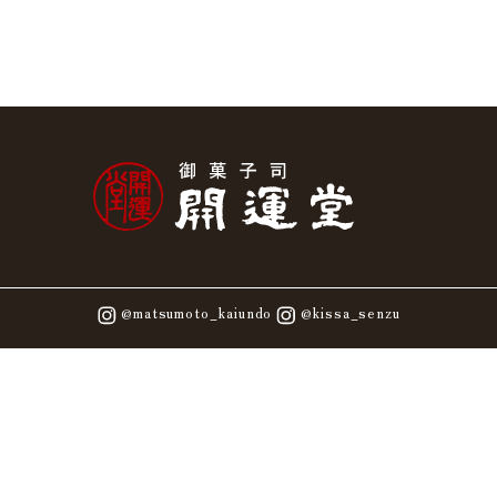
@matsumoto_kaiundo
@kissa_senzu