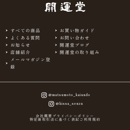
当サイトを利用するにあたって、会員の住所、電話番号、
購入履歴などの大切な個人情報がネットサーバ上に登録さ
れますが、当社はその個人情報を適切かつ確実に管理する
ものとし、法令などにより開示が求められる場合を除き、
開示しないものとします。
すべての商品
お買い物ガイド
※チャートなど一個人が特定できない範囲で集計する場合
よくある質問
お問い合わせ
があります。
お知らせ
開運堂ブログ
店舗紹介
開運堂の取り組み
お客様からの会員登録を承認しない場合
メールマガジン登
会員登録の申し込みを当社が受けた際、架空の人物を登録
録
した場合や、本人以外の第三者の会員登録をした場合、過
去に会員除名処分を受けたことがある場合など、当社が不
適当と判断した時は、その会員登録を承認しない場合があ
ります。
また一度承認した会員であっても前述のいずれかであるこ
@matsumoto_kaiundo
とが判明した場合は、ただちに承認を取り消させていただ
@kissa_senzu
きます。
個人利用以外に転用、商用することを禁止しま
会社概要
プライバシーポリシー
特定商取引法に基づく表記
ご利用規約
す