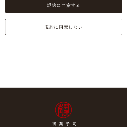
ることができるものとし、会員はこれを承諾します。
規約に同意する
2. 前項の変更については、当サイト上に1ヵ月間表示した
時点で、全ての会員が了承したものとみなします。
規約に同意しない
会員のみなさまへの通知
1. 本規約の変更のケース以外に当社が必要と判断した場
合、当社は、会員に対し随時必要な事項を通知します。
2. 前項の通知は、当サイト上に表示した時点で全ての会員
に通知したものとみなします。
会員登録について
当サイトにおいてのご購入には会員登録が必要になりま
す。
なお会員登録は無料です。
※ログインには、会員登録時に入力したメールアドレスお
よびパスワードが必要になります。
会員のみなさまから提供された個人情報