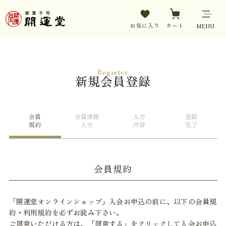
お気に入り
カート
MENU
Register
新規会員登録
会員
会員情報
入力
登録
規約
入力
内容
完了
会員規約
「開運堂オンラインショップ」入会お申込の前に、以下の会員規
約・利用規約を必ずお読み下さい。
ご同意いただける方は、「同意する」をクリックして入会お申込