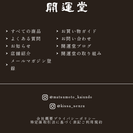
当サイトを利用するにあたって、会員の住所、電話番号、
購入履歴などの大切な個人情報がネットサーバ上に登録さ
れますが、当社はその個人情報を適切かつ確実に管理する
ものとし、法令などにより開示が求められる場合を除き、
開示しないものとします。
すべての商品
お買い物ガイド
※チャートなど一個人が特定できない範囲で集計する場合
よくある質問
お問い合わせ
があります。
お知らせ
開運堂ブログ
店舗紹介
開運堂の取り組み
お客様からの会員登録を承認しない場合
メールマガジン登
会員登録の申し込みを当社が受けた際、架空の人物を登録
録
した場合や、本人以外の第三者の会員登録をした場合、過
去に会員除名処分を受けたことがある場合など、当社が不
適当と判断した時は、その会員登録を承認しない場合があ
ります。
また一度承認した会員であっても前述のいずれかであるこ
@matsumoto_kaiundo
とが判明した場合は、ただちに承認を取り消させていただ
@kissa_senzu
きます。
個人利用以外に転用、商用することを禁止しま
会社概要
プライバシーポリシー
特定商取引法に基づく表記
ご利用規約
す