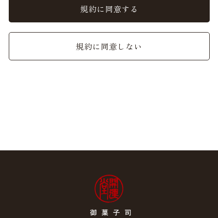
ることができるものとし、会員はこれを承諾します。
規約に同意する
2. 前項の変更については、当サイト上に1ヵ月間表示した
時点で、全ての会員が了承したものとみなします。
規約に同意しない
会員のみなさまへの通知
1. 本規約の変更のケース以外に当社が必要と判断した場
合、当社は、会員に対し随時必要な事項を通知します。
2. 前項の通知は、当サイト上に表示した時点で全ての会員
に通知したものとみなします。
会員登録について
当サイトにおいてのご購入には会員登録が必要になりま
す。
なお会員登録は無料です。
※ログインには、会員登録時に入力したメールアドレスお
よびパスワードが必要になります。
会員のみなさまから提供された個人情報