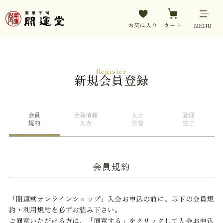
お気に入り
カート
MENU
Register
新規会員登録
会員
会員情報
入力
登録
規約
入力
内容
完了
会員規約
「開運堂オンラインショップ」入会お申込の前に、以下の会員規
約・利用規約を必ずお読み下さい。
ご同意いただける方は、「同意する」をクリックして入会お申込