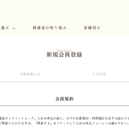
で選ぶ
開運堂の取り組み
店舗紹介
Register
新規会員登録
会員情報
入力
入力
内容
会員規約
運堂オンラインショップ」入会お申込の前に、以下の会員規約・利用規約を必ずお読み下
ご同意いただける方は、「同意する」をクリックして入会お申込フォームへお進み下さい