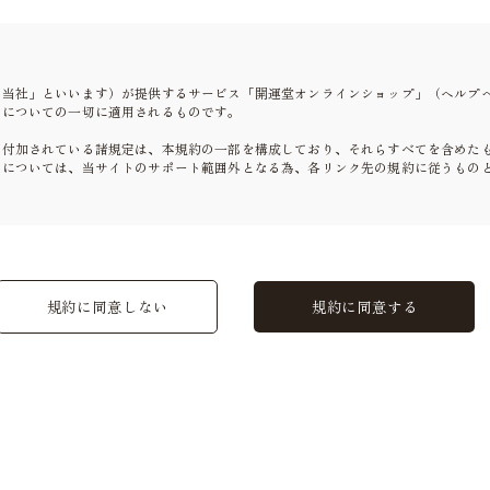
「当社」といいます）が提供するサービス「開運堂オンラインショップ」（ヘルプ
とについての一切に適用されるものです。
て付加されている諸規定は、本規約の一部を構成しており、それらすべてを含めた
スについては、当サイトのサポート範囲外となる為、各リンク先の規約に従うもの
本規約を随時変更することができるものとし、会員はこれを承諾します。
に1ヵ月間表示した時点で、全ての会員が了承したものとみなします。
規約に同意しない
規約に同意する
必要と判断した場合、当社は、会員に対し随時必要な事項を通知します。
た時点で全ての会員に通知したものとみなします。
が必要になります。