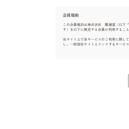
会員規約
この会員規約は株式会社 開運堂（以下
す）を以下に規定する会員が利用するこ
当サイト上で各サービスのご利用に際し
し、一部他社サイトとリンクするサービ
本規約の変更にご注意下さい
1. 当社は、会員の了承を得ることなく
2. 前項の変更については、当サイト上
会員のみなさまへの通知
1. 本規約の変更のケース以外に当社が
2. 前項の通知は、当サイト上に表示し
会員登録について
当サイトにおいてのご購入には会員登録
なお会員登録は無料です。