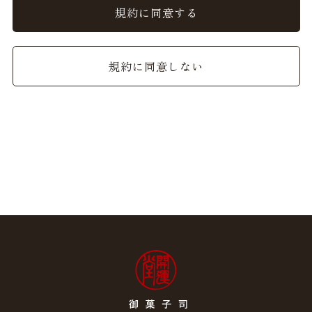
ることができるものとし、会員はこれを承諾します。
規約に同意する
2. 前項の変更については、当サイト上に1ヵ月間表示した
時点で、全ての会員が了承したものとみなします。
規約に同意しない
会員のみなさまへの通知
1. 本規約の変更のケース以外に当社が必要と判断した場
合、当社は、会員に対し随時必要な事項を通知します。
2. 前項の通知は、当サイト上に表示した時点で全ての会員
に通知したものとみなします。
会員登録について
当サイトにおいてのご購入には会員登録が必要になりま
す。
なお会員登録は無料です。
※ログインには、会員登録時に入力したメールアドレスお
よびパスワードが必要になります。
会員のみなさまから提供された個人情報