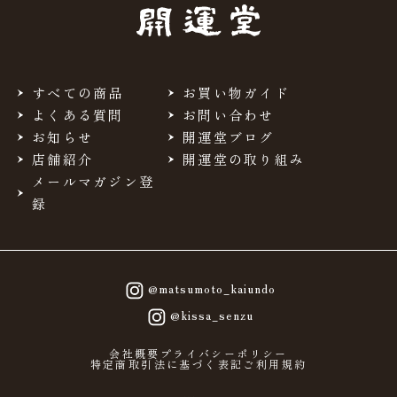
当サイトを利用するにあたって、会員の住所、電話番号、
購入履歴などの大切な個人情報がネットサーバ上に登録さ
れますが、当社はその個人情報を適切かつ確実に管理する
ものとし、法令などにより開示が求められる場合を除き、
開示しないものとします。
すべての商品
お買い物ガイド
※チャートなど一個人が特定できない範囲で集計する場合
よくある質問
お問い合わせ
があります。
お知らせ
開運堂ブログ
店舗紹介
開運堂の取り組み
お客様からの会員登録を承認しない場合
メールマガジン登
会員登録の申し込みを当社が受けた際、架空の人物を登録
録
した場合や、本人以外の第三者の会員登録をした場合、過
去に会員除名処分を受けたことがある場合など、当社が不
適当と判断した時は、その会員登録を承認しない場合があ
ります。
また一度承認した会員であっても前述のいずれかであるこ
@matsumoto_kaiundo
とが判明した場合は、ただちに承認を取り消させていただ
@kissa_senzu
きます。
個人利用以外に転用、商用することを禁止しま
会社概要
プライバシーポリシー
特定商取引法に基づく表記
ご利用規約
す