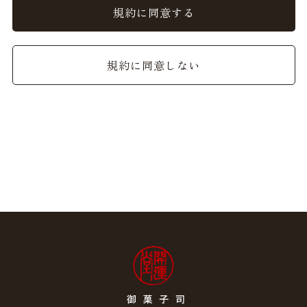
ることができるものとし、会員はこれを承諾します。
規約に同意する
2. 前項の変更については、当サイト上に1ヵ月間表示した
時点で、全ての会員が了承したものとみなします。
規約に同意しない
会員のみなさまへの通知
1. 本規約の変更のケース以外に当社が必要と判断した場
合、当社は、会員に対し随時必要な事項を通知します。
2. 前項の通知は、当サイト上に表示した時点で全ての会員
に通知したものとみなします。
会員登録について
当サイトにおいてのご購入には会員登録が必要になりま
す。
なお会員登録は無料です。
※ログインには、会員登録時に入力したメールアドレスお
よびパスワードが必要になります。
会員のみなさまから提供された個人情報