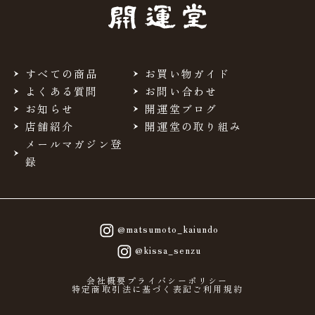
当サイトを利用するにあたって、会員の住所、電話番号、
購入履歴などの大切な個人情報がネットサーバ上に登録さ
れますが、当社はその個人情報を適切かつ確実に管理する
ものとし、法令などにより開示が求められる場合を除き、
開示しないものとします。
すべての商品
お買い物ガイド
※チャートなど一個人が特定できない範囲で集計する場合
よくある質問
お問い合わせ
があります。
お知らせ
開運堂ブログ
店舗紹介
開運堂の取り組み
お客様からの会員登録を承認しない場合
メールマガジン登
会員登録の申し込みを当社が受けた際、架空の人物を登録
録
した場合や、本人以外の第三者の会員登録をした場合、過
去に会員除名処分を受けたことがある場合など、当社が不
適当と判断した時は、その会員登録を承認しない場合があ
ります。
また一度承認した会員であっても前述のいずれかであるこ
@matsumoto_kaiundo
とが判明した場合は、ただちに承認を取り消させていただ
@kissa_senzu
きます。
個人利用以外に転用、商用することを禁止しま
会社概要
プライバシーポリシー
特定商取引法に基づく表記
ご利用規約
す