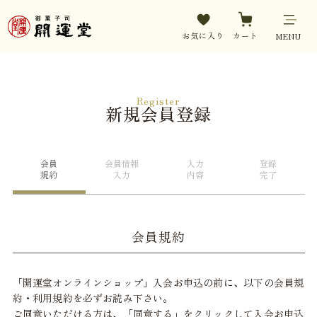
お気に入り
カート
MENU
Register
新規会員登録
会員
会員情報
入力
登録
規約
入力
内容
完了
会員規約
「開運堂オンラインショップ」入会お申込の前に、以下の会員規
約・利用規約を必ずお読み下さい。
ご同意いただける方は、「同意する」をクリックして入会お申込