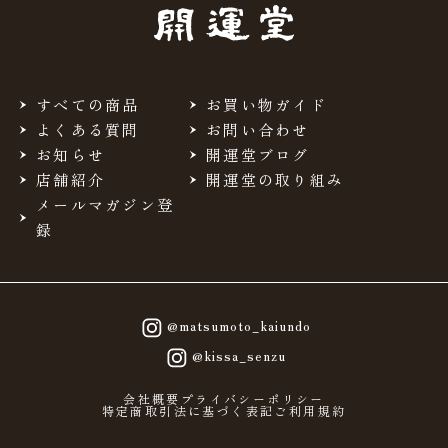
当サイトを利用するにあたって、会員の住所、電話番号、
購入履歴などの大切な個人情報がネットサーバ上に登録さ
れますが、当社はその個人情報を適切かつ確実に管理する
ものとし、法令などにより開示が求められる場合を除き、
開示しないものとします。
すべての商品
お買い物ガイド
※チャートなど一個人が特定できない範囲で集計する場合
よくある質問
お問い合わせ
があります。
お知らせ
開運堂ブログ
店舗紹介
開運堂の取り組み
お客様からの会員登録を承認しない場合
メールマガジン登
会員登録の申し込みを当社が受けた際、架空の人物を登録
録
した場合や、本人以外の第三者の会員登録をした場合、過
去に会員除名処分を受けたことがある場合など、当社が不
適当と判断した時は、その会員登録を承認しない場合があ
ります。
また一度承認した会員であっても前述のいずれかであるこ
@matsumoto_kaiundo
とが判明した場合は、ただちに承認を取り消させていただ
@kissa_senzu
きます。
個人利用以外に転用、商用することを禁止しま
会社概要
プライバシーポリシー
特定商取引法に基づく表記
ご利用規約
す