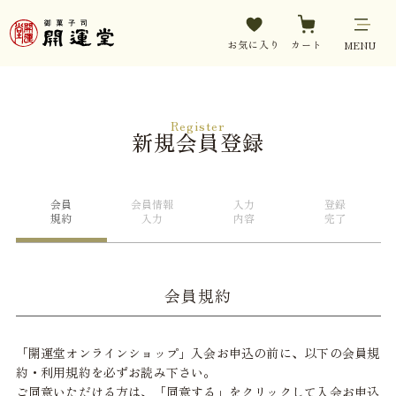
お気に入り
カート
MENU
Register
新規会員登録
会員
会員情報
入力
登録
規約
入力
内容
完了
会員規約
「開運堂オンラインショップ」入会お申込の前に、以下の会員規
約・利用規約を必ずお読み下さい。
ご同意いただける方は、「同意する」をクリックして入会お申込