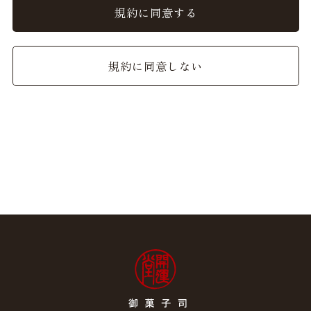
ることができるものとし、会員はこれを承諾します。
規約に同意する
2. 前項の変更については、当サイト上に1ヵ月間表示した
時点で、全ての会員が了承したものとみなします。
規約に同意しない
会員のみなさまへの通知
1. 本規約の変更のケース以外に当社が必要と判断した場
合、当社は、会員に対し随時必要な事項を通知します。
2. 前項の通知は、当サイト上に表示した時点で全ての会員
に通知したものとみなします。
会員登録について
当サイトにおいてのご購入には会員登録が必要になりま
す。
なお会員登録は無料です。
※ログインには、会員登録時に入力したメールアドレスお
よびパスワードが必要になります。
会員のみなさまから提供された個人情報