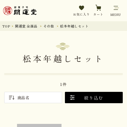
お気に入り
カート
MENU
TOP
開運堂 全商品
その他
松本年越しセット
松本年越しセット
1件
絞り込む
商品名