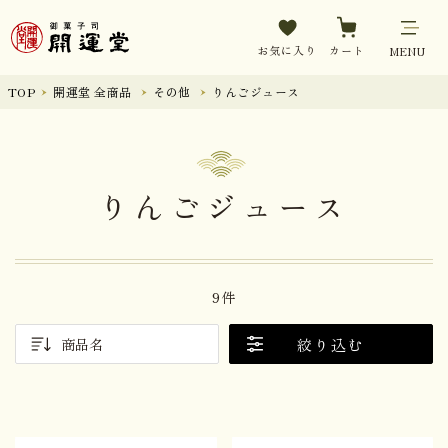
お気に入り
カート
MENU
TOP
開運堂 全商品
その他
りんごジュース
りんごジュース
9件
絞り込む
商品名