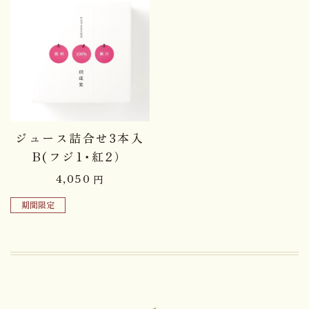
ジュース詰合せ3本入
B(フジ1･紅2）
4,050
円
期間限定