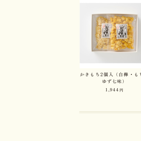
かきもち2個入（白樺・も
ゆず七味）
1,944
円