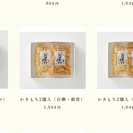
864
1,94
円
マ）
かきもち2個入（白樺・銀雪）
かきもち2個入
1,944
1,94
円