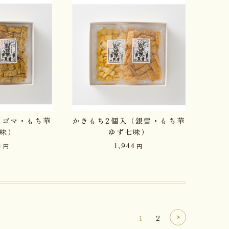
（ゴマ・もち華
かきもち2個入（銀雪・もち華
味）
ゆず七味）
4
1,944
円
円
1
2