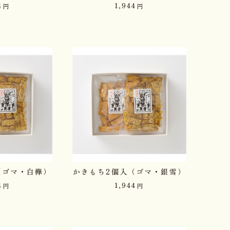
4
1,944
円
円
（ゴマ・白樺）
かきもち2個入（ゴマ・銀雪）
4
1,944
円
円