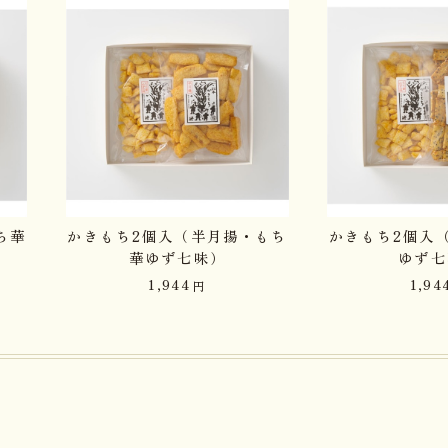
ち華
かきもち2個入（半月揚・もち
かきもち2個入
華ゆず七味）
ゆず七
1,944
1,94
円