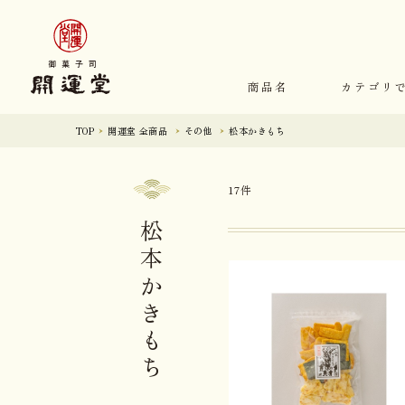
商品名
カテゴリ
TOP
開運堂 全商品
その他
松本かきもち
17件
松本かきもち