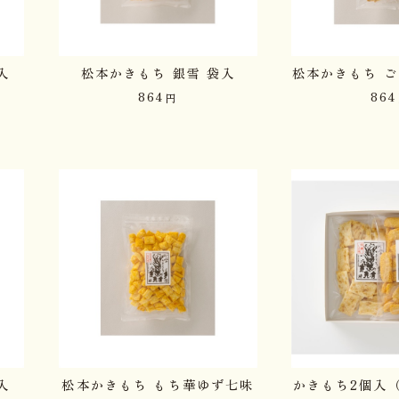
入
松本かきもち 銀雪 袋入
松本かきもち ご
864
864
円
入
松本かきもち もち華ゆず七味
かきもち2個入