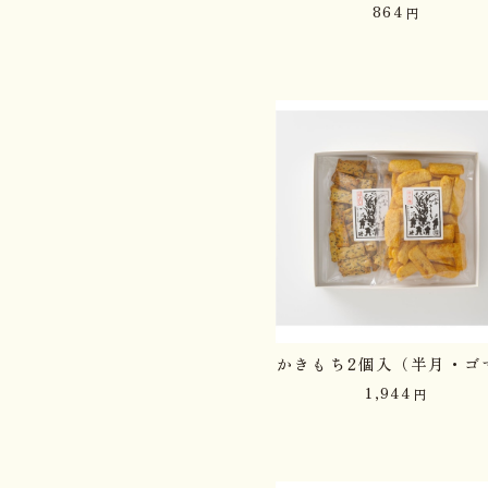
864
円
かきもち2個入（半月・ゴ
1,944
円