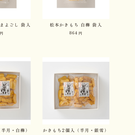
まよごし 袋入
松本かきもち 白樺 袋入
864
円
円
（半月・白樺）
かきもち2個入（半月・銀雪）