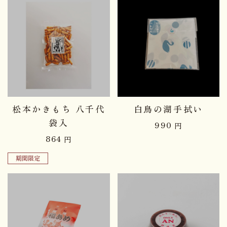
品切れ中
品切れ中
松本かきもち 八千代
白鳥の湖手拭い
袋入
990
円
864
円
期間限定