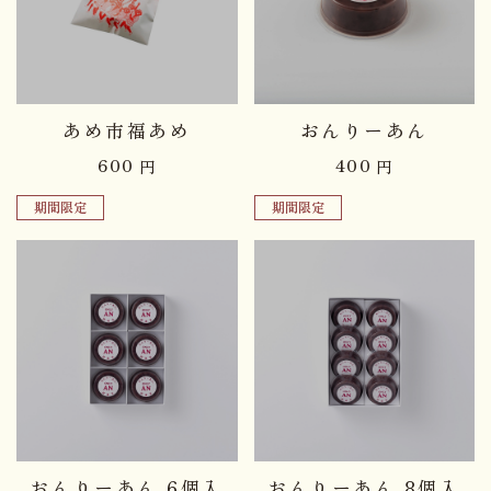
品切れ中
品切れ中
あめ市福あめ
おんりーあん
600
400
円
円
期間限定
期間限定
品切れ中
品切れ中
おんりーあん 6個入
おんりーあん 8個入