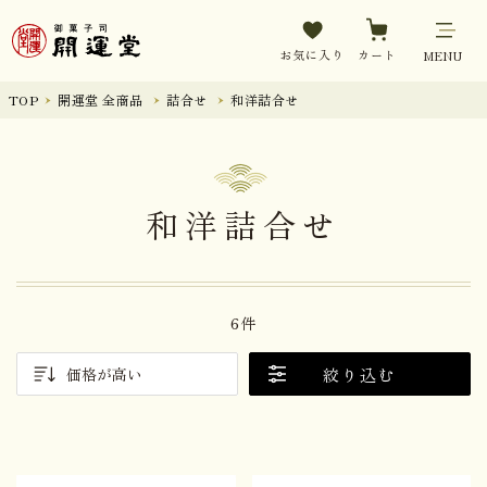
お気に入り
カート
MENU
TOP
開運堂 全商品
詰合せ
和洋詰合せ
和洋詰合せ
6件
絞り込む
価格が高い