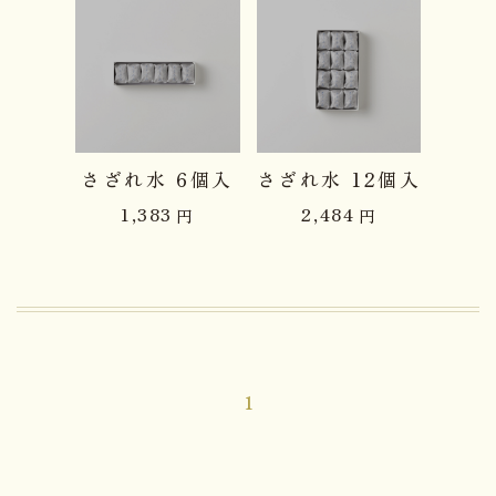
品切れ中
品切れ中
さざれ水 6個入
さざれ水 12個入
1,383
2,484
円
円
1