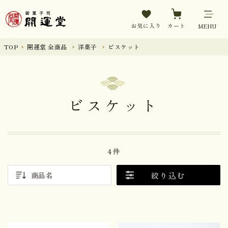
お気に入り
カート
MENU
TOP
開運堂 全商品
洋菓子
ビスケット
ビスケット
4件
絞り込む
商品名