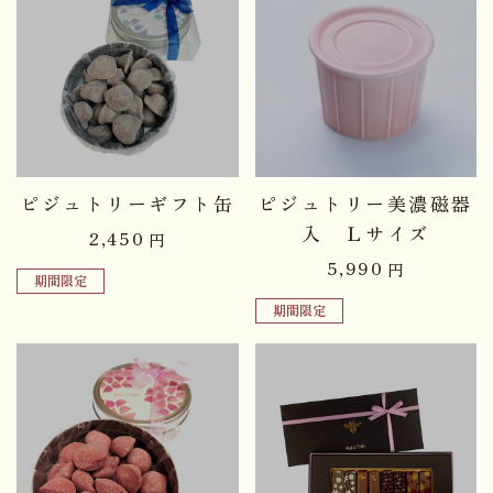
品切れ中
品切れ中
ピジュトリーギフト缶
ピジュトリー美濃磁器
入 Ｌサイズ
2,450
円
5,990
円
期間限定
期間限定