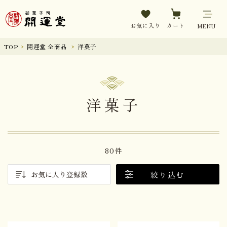
お気に入り
カート
MENU
TOP
開運堂 全商品
洋菓子
洋菓子
80件
絞り込む
お気に入り登録数