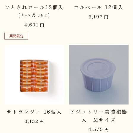
ひときれロール12個入
コルベール 12個入
（ﾅｯﾂ＆ﾚﾓﾝ）
3,197
円
4,601
円
期間限定
品切れ中
サトランジェ 16個入
ピジュトリー美濃磁器
入 Ｍサイズ
3,132
円
4,575
円