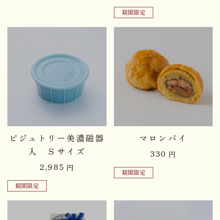
期間限定
品切れ中
品切れ中
ピジュトリー美濃磁器
マロンパイ
入 Ｓサイズ
330
円
2,985
円
期間限定
期間限定