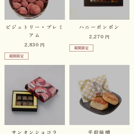
品切れ中
品切れ中
ピジュトリー・プレミ
ハニーボンボン
アム
2,270
円
2,830
円
期間限定
期間限定
品切れ中
品切れ中
サンタンショコラ
手前味噌